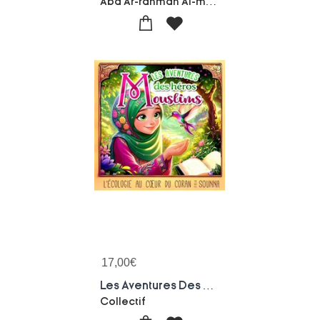
Abd Ar-rahman Al-muhammadi
17,00
€
Les Aventures Des Heros Mouslims : L'ecologie Au Coeur Du Coran Et De La Sunna
Collectif