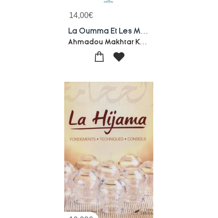
14,00
€
La Oumma Et Les Mois Lunaires : Suffit-il De Savoir Calculer Ou Faut-il Voir ?
Ahmadou Makhtar Kante