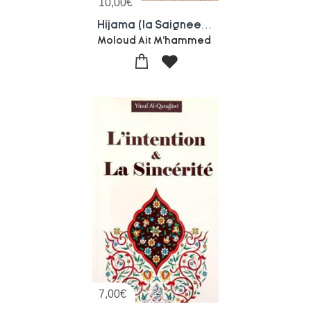
10,00
€
Hijama (la Saignee) Fondements Techniques Conseils
Moloud Ait M'hammed
7,00
€