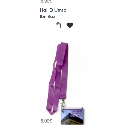
6,90
€
Hajj Et Umra
Ibn Baz
6,00
€