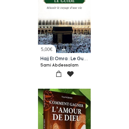
5,00
€
Hajj Et Omra : Le Guide : Reussir Le Voyage D'une Vie
Sami Abdessalam