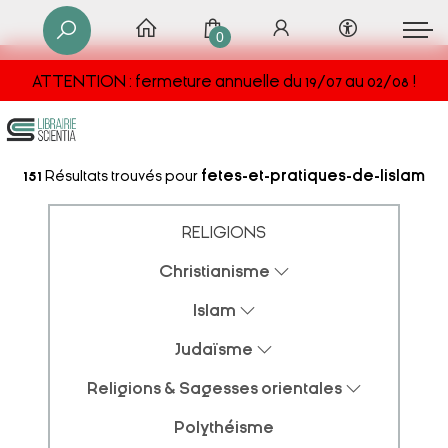
0
ATTENTION : fermeture annuelle du 19/07 au 02/08 !
151
Résultats trouvés pour
fetes-et-pratiques-de-lislam
RELIGIONS
Christianisme
Islam
Judaïsme
Religions & Sagesses orientales
Polythéisme