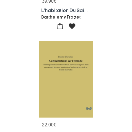
39,90
€
L'habitation Du Saint-esprit Dans Les Ames Justes : D'apres La Doctrine De Saint Thomas D'aquin
Barthelemy Froget
22,00
€