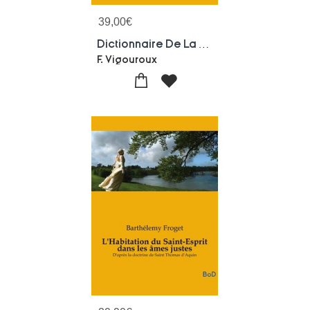
39,00
€
Dictionnaire De La Bible : Contenant Tous Les Noms De Personnes, De Lieux, De Plantes, D'animaux, Mentionnes Dans Les Saintes Ecritures, Les Questions Theologiques, Archeologiques, Scientifiques, Critiques Relatives A L'ancien Et Au Nouveau Testament
F. Vigouroux