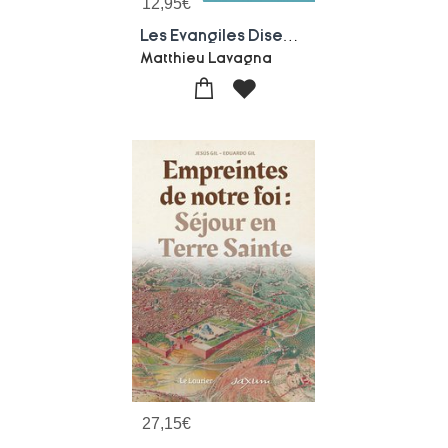
12,95
€
Les Evangiles Disent-ils Vrai ? Les Essentiels
Matthieu Lavagna
27,15
€