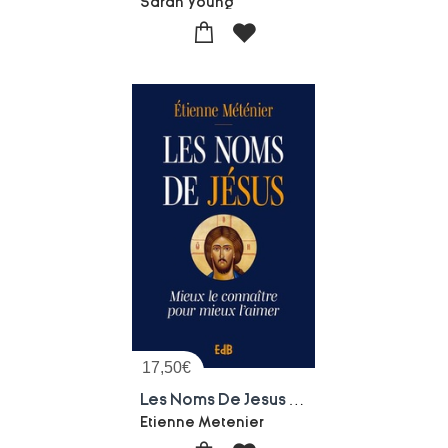
Sarah Young
17,50
€
Les Noms De Jesus : Mieux Le Connaitre Pour Mieux L'aimer
Etienne Metenier