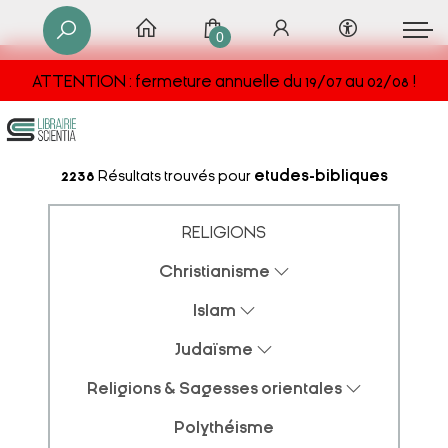
0
ATTENTION : fermeture annuelle du 19/07 au 02/08 !
2238
Résultats trouvés pour
etudes-bibliques
RELIGIONS
Christianisme
Islam
Judaïsme
Religions & Sagesses orientales
Polythéisme