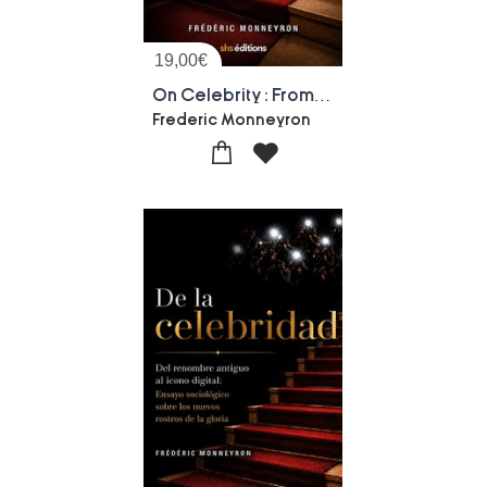
19,00
€
On Celebrity : From Ancient Renown To The Digital Icon. The New Faces Of Glory
Frederic Monneyron