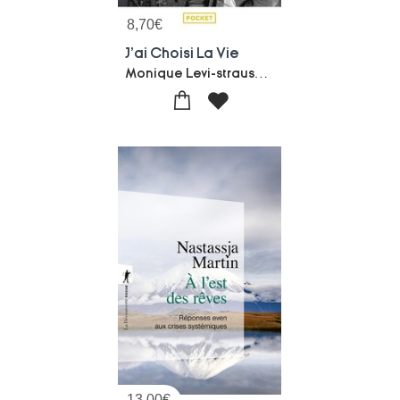
8,70
€
J'ai Choisi La Vie
Monique Levi-strauss-Marc Lambron
13,00
€