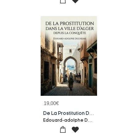
19,00
€
De La Prostitution Dans La Ville D'alger Depuis La Conquete : Une Etude Historique De La Prostitution A Alger Apres La Conquete Francaise, Offrant Un Apercu Des Enjeux Sociaux Et Sanitaires De L'epoque.
Edouard-adolphe Duchesne