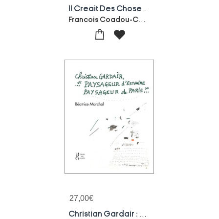
Il Creait Des Choses Desagreables : Marcel Marien Et L'activite Surrealiste
Francois Coadou-Collectif
27,00
€
Christian Gardair : Paysageur D'estuaire, Paysageur De Paris