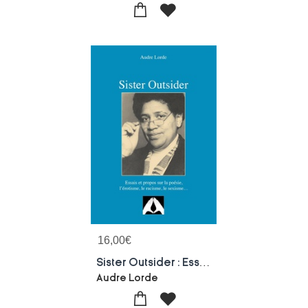
16,00
€
Sister Outsider : Essais Et Propos Sur La Poesie, L'erotisme, Le Racisme, Le Sexisme...
Audre Lorde