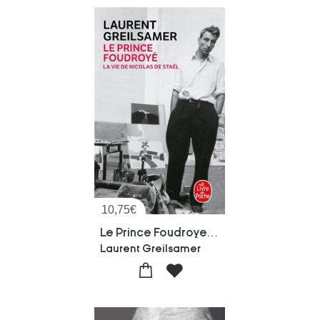
10,75
€
Le Prince Foudroye : La Vie De Nicolas De Stael
Laurent Greilsamer