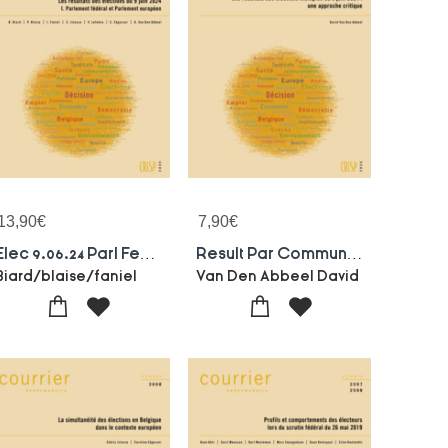
13,90
€
7,90
€
Elec 9.06.24 Parl Fed & Eur
Result Par Commune 9.06.24
Biard/blaise/faniel
Van Den Abbeel David