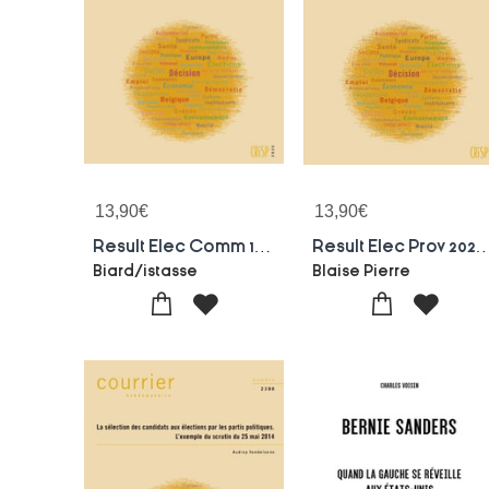
13,90
€
13,90
€
Result Elec Comm 13.10.24 Wall
Result Elec Prov 2024
Biard/istasse
Blaise Pierre