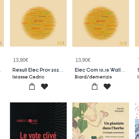
13,90
€
13,90
€
 Flandre
Result Elec Prov 2024 Wallonie
Elec Com 10.18 Wallonie
Istasse Cedric
Biard/demertzis