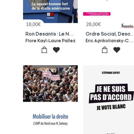
18,00
€
28,00
€
Ron Desantis : Le Nouvel Homme Fort De La Droite Americaine
Ordre Social, Desordre Electoral : Une Sociologi
Eric Agrikoliansky-Catherine Achin-Philippe Aldrin-Lorenzo Barrault-stella-Kevin Geay-Collectif
Flore Kayl-Laure Pallez