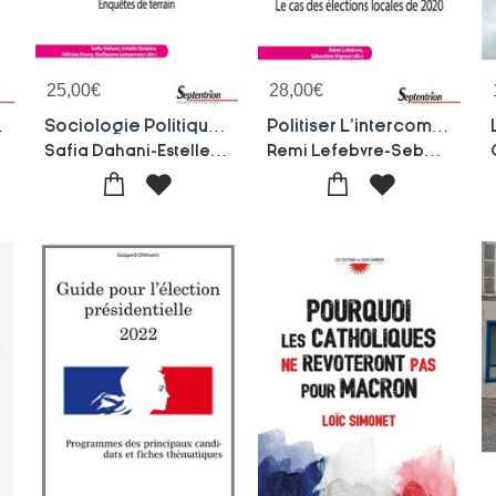
25,00
€
28,00
€
e Du Vote De 2017
Sociologie Politique Du Rassemblement National : Enquetes De Terrain
Politiser L'intercommunalite ? Le Cas Des Elections Locales De 2020
Safia Dahani-Estelle Delaine-Felicien Faury-Guillaume Letourneur-Collectif
Remi Lefebvre-Sebastien Vignon