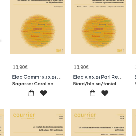
13,90
€
13,90
€
eurs?
Elec Comm 13.10.24 Bxl
Elec 9.06.24 Parl Reg & Comm
amellini
Sagesser Caroline
Biard/blaise/faniel