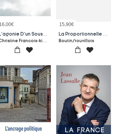
16,00
€
15,90
€
L'agonie D'un Sous-marin Dans Un Champ Laboura : Municipales 2020 A Marseille : Une Alection Racontae De L'intarieur
La Proportionnelle - Ou Comment Rendre La Parole Au Peuple
Christine Francois-kirsch
Boutin/rouvillois