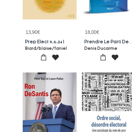
13,90
€
18,00
€
Prep Elect 9.6.24 I
Prendre Le Parti Des I
Biard/blaise/faniel
Denis Ducarme