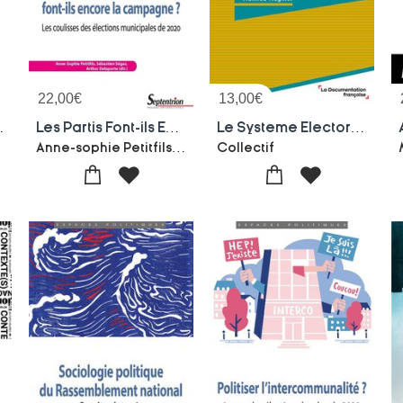
22,00
€
13,00
€
ndependants
Les Partis Font-ils Encore La Campagne ? Les Coulisses Des Elections Municipales De 2020
Le Systeme Electoral : Fonctionnement Et Enjeux Du Vote
Anne-sophie Petitfils-Sebastien Segas-Arthur Delaporte-Collectif
Collectif