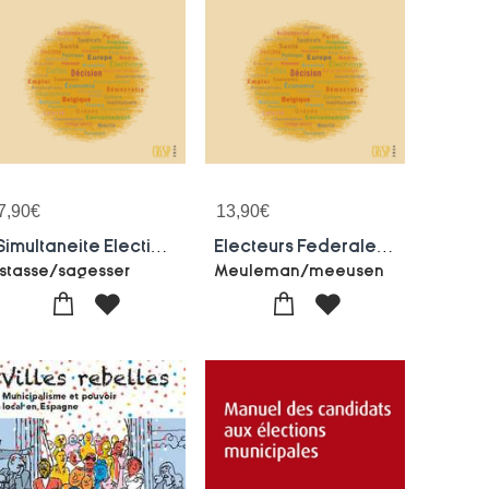
7,90
€
13,90
€
Simultaneite Election Be/eur
Electeurs Federales 2019
Istasse/sagesser
Meuleman/meeusen