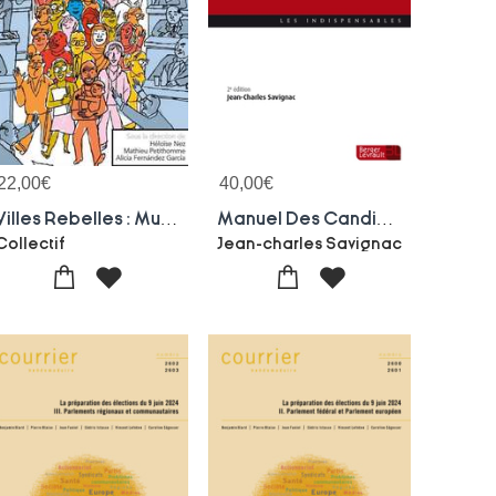
22,00
€
40,00
€
Villes Rebelles : Municipalisme Et Pouvoir Local En Espagne
Manuel Des Candidats Aux Elections Municipales (2e Edition)
Collectif
Jean-charles Savignac