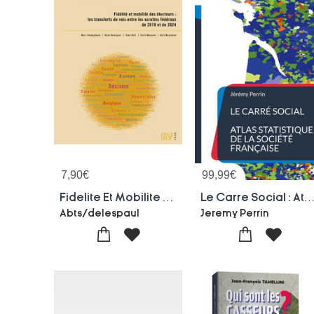
7,90
€
99,99
€
Fidelite Et Mobilite 2019-24
Le Carre Social : Atlas Statistique De La Societe F
Abts/delespaul
Jeremy Perrin