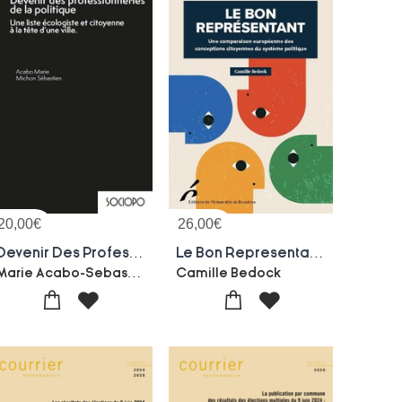
20,00
€
26,00
€
Devenir Des Professionnelles De La Politique
Le Bon Representant : Une Comparaison Europeenne Des Conceptions Citoyennes Du Systeme Politique
Marie Acabo-Sebastien Michon
Camille Bedock