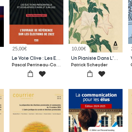
25,00
€
10,00
€
Le Vote Clive : Les Elections Presidentielle Et Legislatives D'avril Et Juin 2022
Un Pianiste Dans L'herbe
Pascal Perrineau-Collectif
Patrick Scheyder