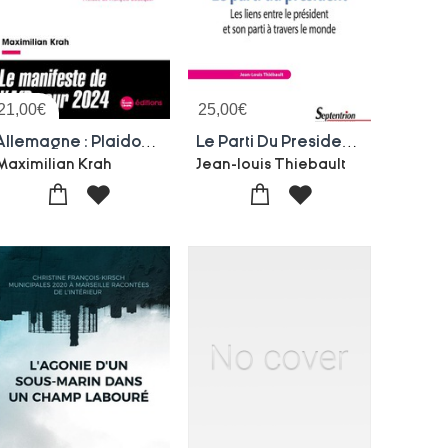
21,00
€
25,00
€
Allemagne : Plaidoyer Pour Une Droite Identitaire : Le Manifeste De L'afd Pour 2024
Le Parti Du President : Les Liens Entre Le President Et Son Parti A Travers Le Monde
Maximilian Krah
Jean-louis Thiebault