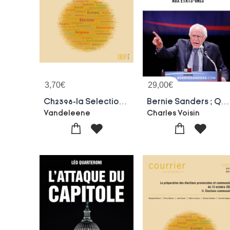
3,70
€
29,00
€
Ch2398-la Selection Des Candidats Aux Elections Par Les Partis Politiques (scrutin Du 25 Mai 2014)
Bernie Sanders ; Quand La Gauche Se Reveille Aux Etats-unis
Vandeleene
Charles Voisin