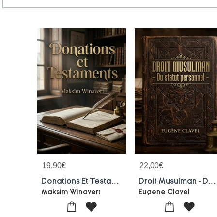
19,90
€
22,00
€
Donations Et Testaments : Une Analyse Historique De La Codification Francaise Des Donations Et Testaments Selon Maksim Moiseevitch Winavert.
Droit Musulman - Du Statut Personnel : Une Analyse Detaillee Du Droit Musulman Concernant Le Statut Personnel Selon Les Differents Rites, Avec Un Focus Particulier Sur Le Rite Hanafite
Maksim Winavert
Eugene Clavel