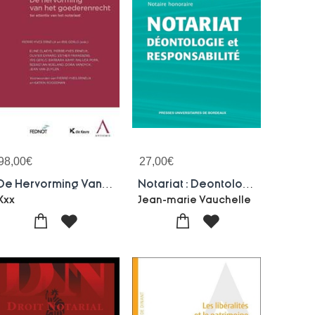
98,00
€
27,00
€
De Hervorming Van Het Goederen
Notariat : Deontologie Et Responsabilite
Xxx
Jean-marie Vauchelle