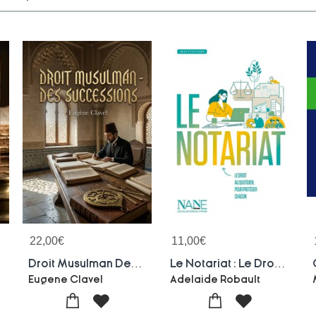
22,00
€
11,00
€
Droit Musulman Des Successions : Une Etude Juridique Sur La Devolution Successorale En Droit Musulman Selon Le Rite Hanafite, Abordant Les Fards, Les Acebs, Le Statut Personnel, La Revocation, La Donation Et L'alienation.
Le Notariat : Le Droit Au Quotidien Pour Proteger Chacun
Eugene Clavel
Adelaide Robault