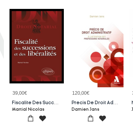
39,00
€
120,00
€
Fiscalite Des Successions Et Des Liberalites
Precis De Droit Administratif A L'attention Des Professions Notariales : A L'attention Des Professions Notariales
De Page
Martial Nicolas
Damien Jans