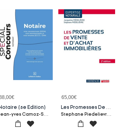
38,00
€
65,00
€
Notaire (5e Edition)
Les Promesses De Vente Et D'achat Immobilieres
Jean-yves Camoz-Sylvie Ferre-andre
Stephane Piedelievre-Jacqueline Piedelievre