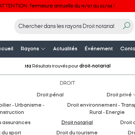
ATTENTION : fermeture annuelle du 19/07 au 02/08 !
cueil
Rayons
Actualités
Événement
Conta
152
Résultats trouvés pour
droit-notarial
DROIT
Droit pénal
Droit privé
ilier - Urbanisme -
Droit environnement - Transp
nstruction
Rural - Energie
s assurances
Droit notarial
Droit 
t du sport
Droit du tourisme
Dro