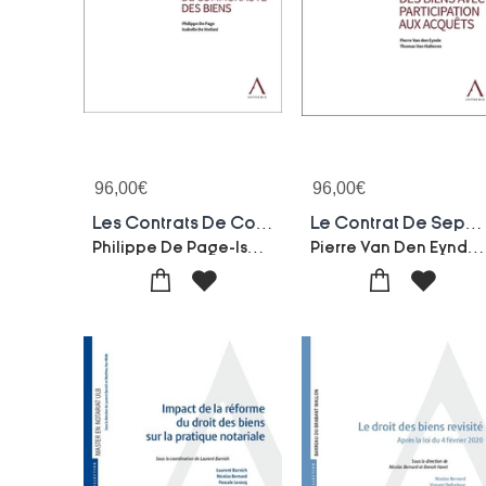
96,00
€
96,00
€
Les Contrats De Communaute Des Biens (1re Edition)
Le Contrat De Separation Des Biens Avec Participation Aux Acquets (1re Edition)
Philippe De Page-Isabelle De Stefani
Pierre Van Den Eynde-Thomas Van Halteren