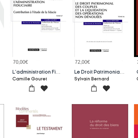
70,00
€
72,00
€
Fiscaux
L'administration Fiduciaire : Contribution A L'etude De La Fiducie
Le Droit Patrimonial Des Couples Et La Liquidation Des Operations Non Denouees
Camille Gouret
Sylvain Bernard