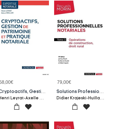
58,00
€
79,00
€
Cryptoactifs, Gestion De Patrimoine Et Pratique Notariale
Solutions Professionnelles Notariales Tome 3 : Operations De Construction, Droit Rural
Henri Leyrat-Axelle Meiller
Didier Krajeski-Huillaume Daudre-Guy Brault