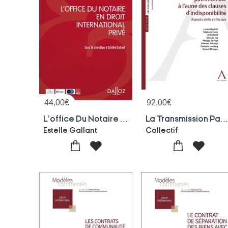
44,00
€
92,00
€
L'office Du Notaire En Droit International Prive
La Transmission Patrimoniale A L'aune Des Clauses D'indisponibilite : Aspects Civils Et 
Estelle Gallant
Collectif