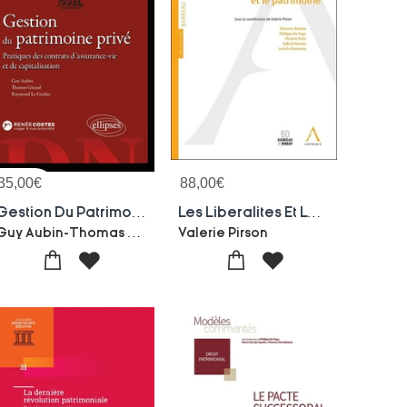
35,00
€
88,00
€
Gestion Du Patrimoine Prive : Pratiques Des Contrats D'assurance-vie Et De Capitalisation
Les Liberalites Et Le Patrimoine
Guy Aubin-Thomas Giraud
Valerie Pirson