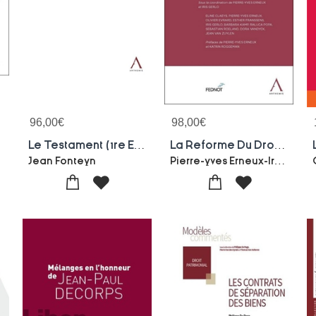
96,00
€
98,00
€
Le Testament (1re Edition)
La Reforme Du Droit Des Biens A L'attention Du Notariat
Pierre-yves Erneux-Iris Gerlo
Jean Fonteyn