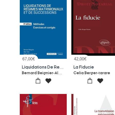
67,00
€
42,00
€
Liquidations De Regimes Matrimoniaux Et De Successions : Methodes ; Exercices Corriges (6e Edition)
La Fiducie
Bernard Beignier-Alex Tani-Sarah Torricelli-chrifi
Celia Berger-tarare