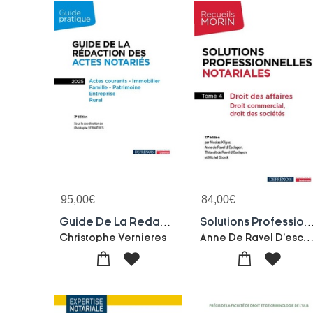
95,00
€
84,00
€
Guide De La Redaction Des Actes Notaries : Actes Courants - Immobilier, Famille - Patrimoine, Entreprise, Rural (3e Edition)
Solutions Professionnelles Notariales : Droit Des Affaires, Droit Commercial, Droit Des 
Anne De Ravel D'esclapon-Thibault De Ravel D'esclapon-Nicolas Kilgus-Mi
Christophe Vernieres