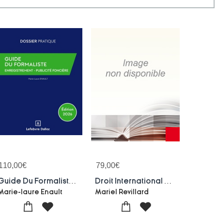
110,00
€
79,00
€
Guide Du Formaliste 2026 - De La Redaction A La Publication : Les Formalites Posterieures Pour Tout Acte Nota
Droit International Prive Et Europeen : Pratique Notariale (11e Edition)
Marie-laure Enault
Mariel Revillard