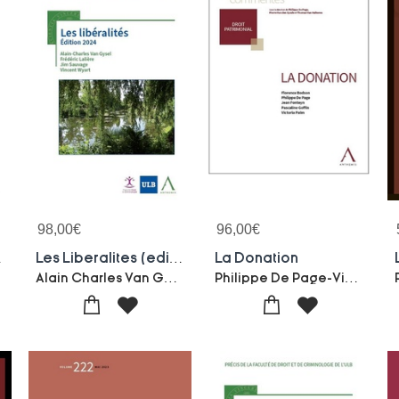
98,00
€
96,00
€
ion 2024)
Les Liberalites (edition 2024)
La Donation
Alain Charles Van Gysel-Frederic Laliere-Jim Sauvage-Vincent Wyart
Philippe De Page-Victoria Palm-Jean Fonteyn-Pascaline Goffin-Florence Bodson