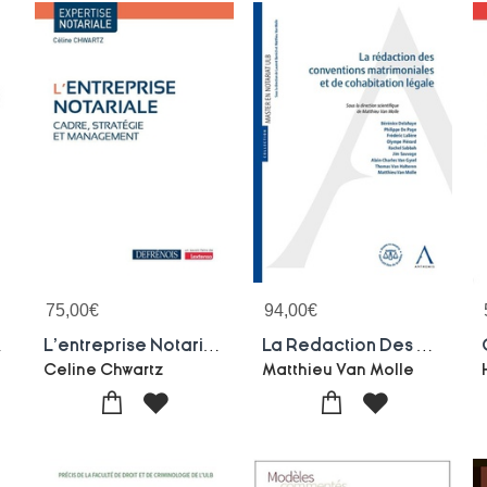
75,00
€
94,00
€
Societes (17e Edition)
L'entreprise Notariale : Cadre, Strategie Et Management
La Redaction Des Conventions Matrimoniales Et De Cohabitation Legale
chel Storck
Celine Chwartz
Matthieu Van Molle