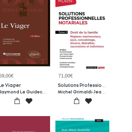
59,00
€
71,00
€
Le Viager
Solutions Professionnelles Notariales : Droit De La Famille ; Regimes Matrimoniaux, Pacs, Concubinage, Divorce, Liberalites, Successions Et Indivisions (18e Edition)
Raymond Le Guidec-Igal Natan
Michel Grimaldi-Jean-francois Sagaut-Christophe Vernieres-Adrien Verrecchia