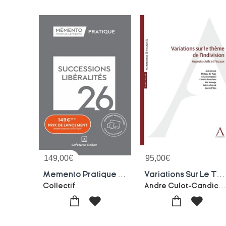
149,00
€
95,00
€
Memento Pratique : Successions Liberalites (edition 2026)
Variations Sur Le Theme De L'indivision : Aspects Civils Et Fiscaux
Andre Culot-Candice Roussieau-Elisabeth Jadoul-Jim Sauvage-Laurent Stas-Philippe 
Collectif