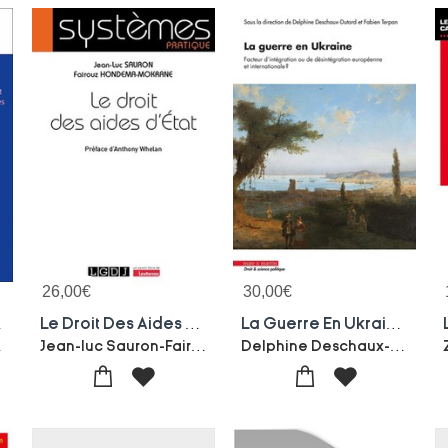
26,00
€
30,00
€
Entre Etats Membres
Le Droit Des Aides D'etat
La Guerre En Ukraine, Facteur D'integration Ou De Desintegration Europeenne Et Internationale ? Regards Croises Pluridisciplinaire
n Fucini
Jean-luc Sauron-Fairouz Mokrane
Delphine Deschaux-dutard-Fabien Terpan-Collectif