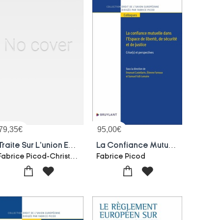
79,35
€
95,00
€
Traite Sur L'union Europeenne : Traite Sur Le Fonctionnement De L'union Europeenne - Charte Des Droits Fondamentaux
La Confiance Mutuelle Dans L'espace De Liberte, De Securite Et De Justice - Crise(s) Et Perspectives
Fabrice Picod-Christine Kaddous
Fabrice Picod