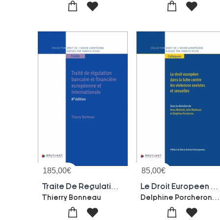
185,00
€
85,00
€
Traite De Regulation Bancaire Et Financiere Europeenne Et Internationale (8e Edition)
Le Droit Europeen Dans La Lutte Contre Les Violences Sexistes Et Sexuelles
Delphine Porcheron-Anna Matteoli-Julie Mattiuss
Thierry Bonneau