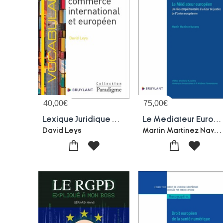
40,00
€
75,00
€
Lexique Juridique Du Commerce International Et Europeen
Le Mediateur Europeen : Un Role Complementaire A La Cour De Justice De L'union Europeenne
Martin Martinez Navarro
David Leys