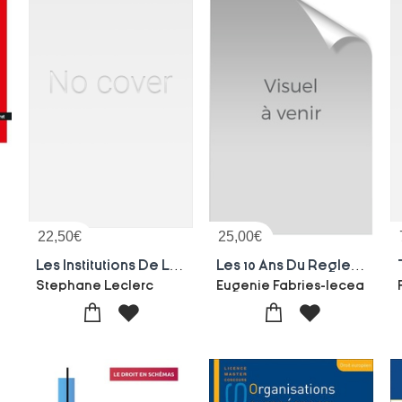
22,50
€
25,00
€
6e Edition)
Les Institutions De L'union Europeenne : Cours Integral Et Synthetique + Tableaux Et Schemas
Les 10 Ans Du Reglement (ue) 2015/848 Sur Les Procedures D'insolvabilite, Entre Bilan Et Revision
Stephane Leclerc
Eugenie Fabries-lecea