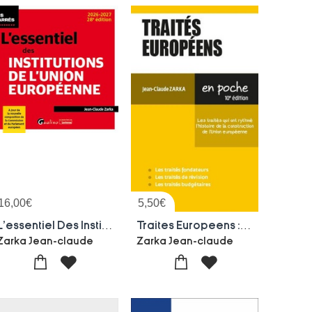
16,00
€
5,50
€
L'essentiel Des Institutions De L'union Europeenne : A Jour De La Nouvelle Composition De La Commission Et Du Parlement Europeen (edition 2026/2027)
Traites Europeens : Les Traites Qui Ont Rythme L'histoire De La Construction De L'union Europeenne (10e Edition)
Zarka Jean-claude
Zarka Jean-claude