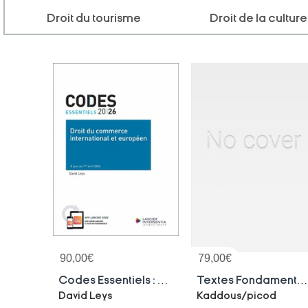
Droit du tourisme
Droit de la culture
90,00
€
79,00
€
Codes Essentiels : Droit Du Commerce International Et Europeen (edition 2026)
Textes Fondamentaux De L'unio
David Leys
Kaddous/picod