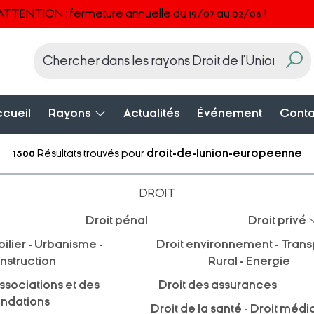
ATTENTION : fermeture annuelle du 19/07 au 02/08 !
cueil
Rayons
Actualités
Événement
Conta
1500
Résultats trouvés pour
droit-de-lunion-europeenne
DROIT
Droit pénal
Droit privé
ilier - Urbanisme -
Droit environnement - Transp
nstruction
Rural - Energie
ssociations et des
Droit des assurances
ondations
Droit de la santé - Droit médi