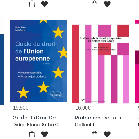
19,50
€
16,00
€
Guide Du Droit De L'union Europeenne : Notions Essentielles Et Fiches De Jurisprudence
Problemes De La Liberte D'expression En France Et En Grece
i
Didier Blanc-Safia Cazet
Collectif