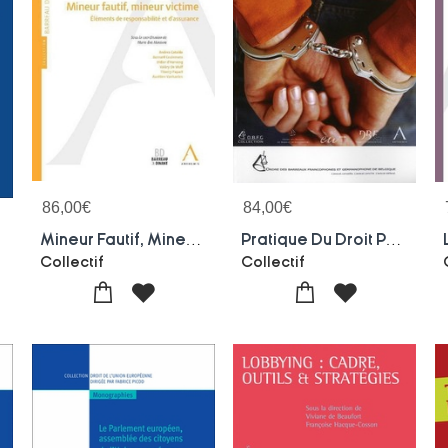
86,00
€
84,00
€
Mineur Fautif, Mineur Victime ; Elements De Responsabilite Et D'assurance
Pratique Du Droit Penal Europeen Devant Les Juridictions Nationales ; L'enquete, Les Poursuites Et Les Sanctions
Collectif
Collectif