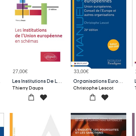
27,00
€
33,00
€
Edition)
Les Institutions De L'union Europeenne En Schemas : A Jour Au 15 Decembre 2024
Organisations Europeennes : Union Europeenne, Conseil De L'europe Et Autres Organisations (edition 2025/2026)
Dony
Thierry Daups
Christophe Lescot