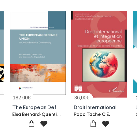
182,00
€
36,00
€
The European Defence Union: An Article-by-article Commentary
Droit International Et Integration Europeenne : Perspectives De L'europe Centrale Et Orientale
Elsa Bernard-Quentin Loiez-Stephane Rodrigues-Collectif
Popa Tache C E.