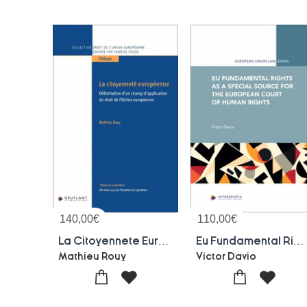
140,00
€
110,00
€
La Citoyennete Europeenne : Delimitation D'un Champ D'application Du Droit De L'union Europeenne
Eu Fundamental Rights As A Special Source For The European Court Of Human Rights
Mathieu Rouy
Victor Davio