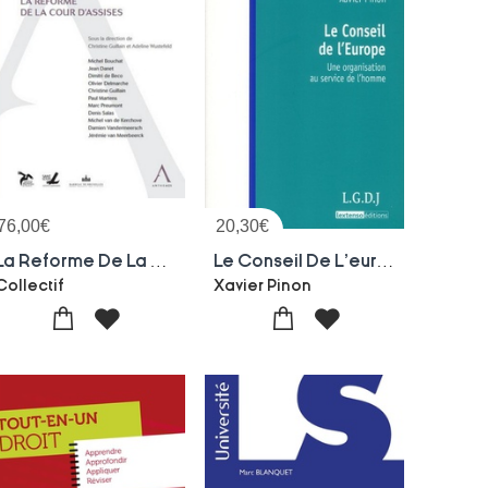
76,00
€
20,30
€
La Reforme De La Cour D'assises
Le Conseil De L'europe - Une Organisation Au Service De L'homme
Collectif
Xavier Pinon