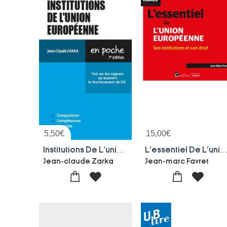
5,50
€
15,00
€
Institutions De L'union Europeenne : Tout Sur Les Organes Qui Assurent Le Fonctionnement De L'ue (7e Edition)
L'essentiel De L'union Europeenne : Ses Institutions Et Son Droit (2
Jean-claude Zarka
Jean-marc Favret