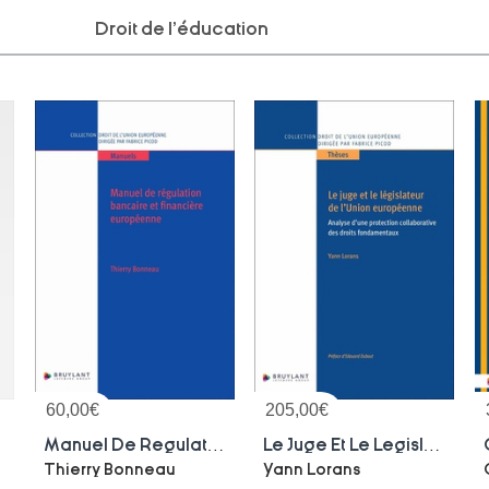
Droit de l'éducation
60,00
€
205,00
€
n
Manuel De Regulation Bancaire Et Financiere Europeenne
Le Juge Et Le Legislateur De L'union Europeenne : Analyse D'une Protection Collaborative Des Droits
Thierry Bonneau
Yann Lorans