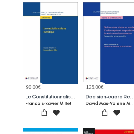
90,00
€
125,00
€
Le Constitutionnalisme Numerique
Decision-cadre Relative Au Mandat D'arret Europeen Et Aux Procedures De Remise 
David Mas-Valerie Michel-Sebastie
Francois-xavier Millet