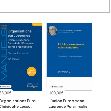
33,00
€
100,00
€
Organisations Europeennes - Union Europeenne, Conseil De L'europe Et Autres Organisations (edition 2026/2027)
L'union Europeenne Et Les Frontieres
Christophe Lescot
Laurence Potvin-solis