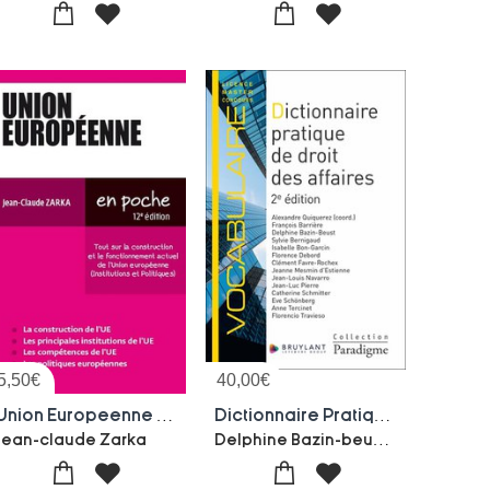
5,50
€
40,00
€
Union Europeenne : Tout Sur La Construction Et Le Fonctionnement Actuel De L'union Europeenne (institutions Et Politiques) (edition 2026/2027)
Dictionnaire Pratique De Droit Des Affaires (2e Edition)
Delphine Bazin-beust-Jeanne Mesmin D'estienne-Jean-luc Pierre-Anne Tercinet-Jean-louis Navarro-Schmitter
Jean-claude Zarka