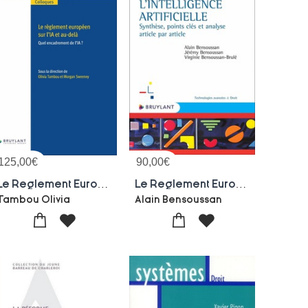
125,00
€
90,00
€
Le Reglement Europeen Sur L'ia Et Au-dela : Quel Encadrement De L'ia ?
Le Reglement Europeen Sur L'intelligence Artificielle : Synthese, Points-cles Et Analyse Article Par
Tambou Olivia
Alain Bensoussan