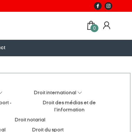
0
ct
Droit international
ort -
Droit des médias et de
l'information
Droit notarial
cal
Droit du sport