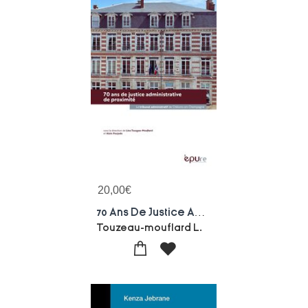
20,00
€
70 Ans De Justice Administrative De Proximite : Le Tribunal Administratif De Chalons-en-champagne (1953-2023)
Touzeau-mouflard L.