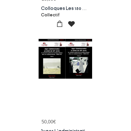
Colloques Les 150 Ans De L'arret Prince Napoleon Et Depuis 150 Ans, Le Conseil D'etat Au Coeur Du Palais-royal
Collectif
50,00
€