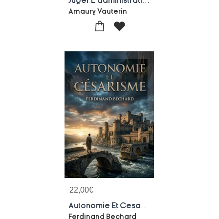
Juger L'administration Au Debut Du Xixe Siecle Tome I Et Tome Ii
Amaury Vauterin
22,00
€
Autonomie Et Cesarisme : Une Introduction Au Droit Municipal Moderne Par Ferdinand Bechard, Explorant L'equilibre Entre Autonomie Locale Et Pouvoir Central Au Xixe Siecle.
Ferdinand Bechard