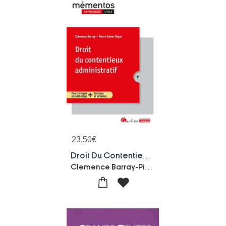
23,50
€
Droit Du Contentieux Administratif : Cours Integral Et Synthetique + Tableaux Et Schemas (6e Edition)
Clemence Barray-Pierre-xavier Boyer