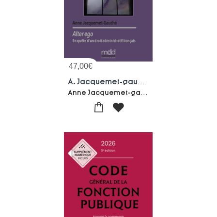
47,00
€
A. Jacquemet-gauche, Alter Ego : En Quete D'un Droit Administratif Francais
Anne Jacquemet-gauche