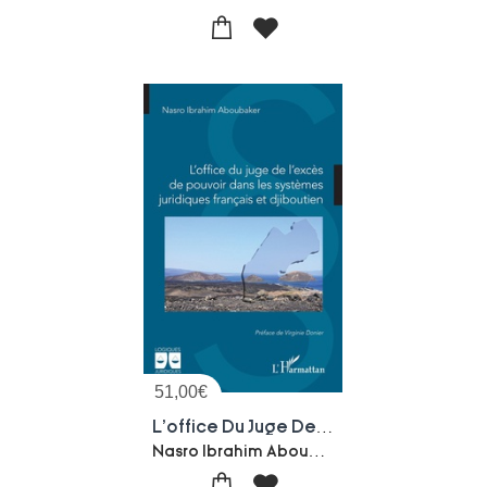
51,00
€
L'office Du Juge De L'exces De Pouvoir Dans Les Systemes Juridiques Francais Et Djiboutien
Nasro Ibrahim Aboubaker