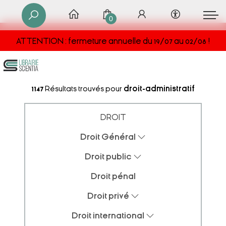
0
ATTENTION : fermeture annuelle du 19/07 au 02/08 !
1147
Résultats trouvés pour
droit-administratif
DROIT
Droit Général
Droit public
Droit pénal
Droit privé
Droit international