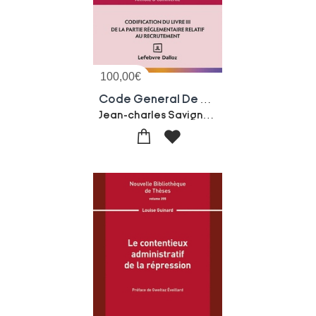
100,00
€
Code General De La Fonction Publique : Annote Et Commente (edition 2026)
Jean-charles Savignac-Jerome Michel-Christelle De Gaudemont-Fabienne Lambolez