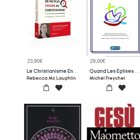
23,90
€
29,00
€
Le Christianisme En Question : 12 Objections Auxquelles La Plus Grande Religion Au Monde Doit Repondre
Quand Les Eglises Se Parlent !
Rebecca Mc Laughlin
Michel Freychet