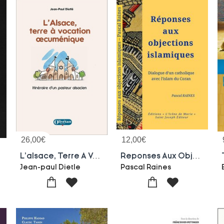
26,00
€
12,00
€
tion Juive
L'alsace, Terre A Vocation Oecumenique : Itineraire D'un Pasteur Alsacien
Reponses Aux Objections Islamiques : Dialogue D'un Catholique Avec L'islam Du Coran
Jean-paul Dietle
Pascal Raines