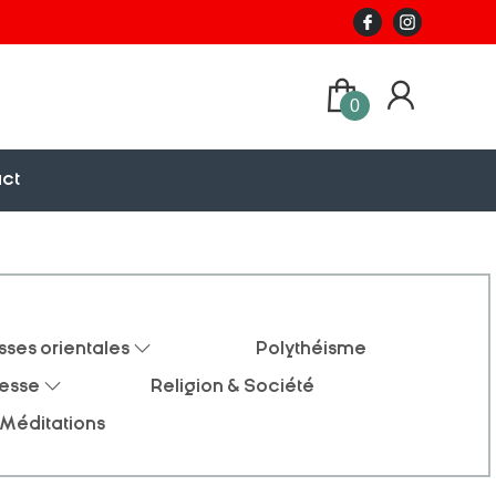
0
ct
sses orientales
Polythéisme
nesse
Religion & Société
Méditations