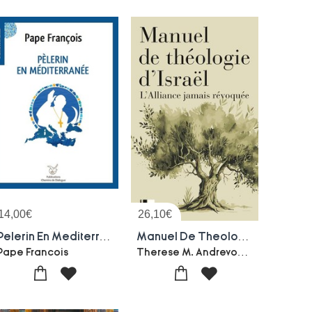
14,00
€
26,10
€
Pelerin En Mediterranee
Manuel De Theologie D'israel : L'alliance Jamais Revoquee
Therese M. Andrevon-William Krisel-Collectif
Pape Francois