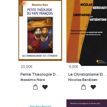
20,00
€
9,00
€
Petite Theologie Du Pape Francois : Au Commencement Est L'etreinte
Le Christianisme Et L'antisemitisme : Trois Etudes Sur La Ques
Massimo Naro
Nicolas Berdiaev