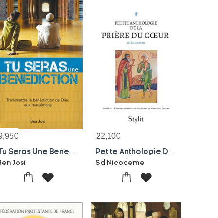
9,95
€
22,10
€
Tu Seras Une Benediction : Transmettre La Benediction De Dieu Aux Musulmans
Petite Anthologie De La Priere Du Coeur Tome 3 : L'epopee Spirituelle Des Peres Et Meres Du Desert
Ben Josi
Sd Nicodeme