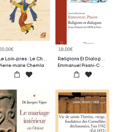
20,00
€
18,00
€
Le Loin-pres : Le Chant Gregorien En Heritage
Religions Et Dialogues ; 50 Ans D'histoire De L'istr De Paris
Emmanuel Pisani-Collectif
Pierre-marie Chemla