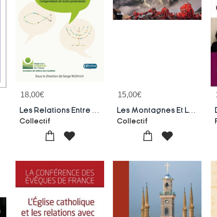
18,00
€
15,00
€
Les Relations Entre Chretiens Et Juifs : Compendium De Textes Protestants
Les Montagnes Et Le Sacre : Calendrier Interreligieux 2021-2022
Collectif
Collectif