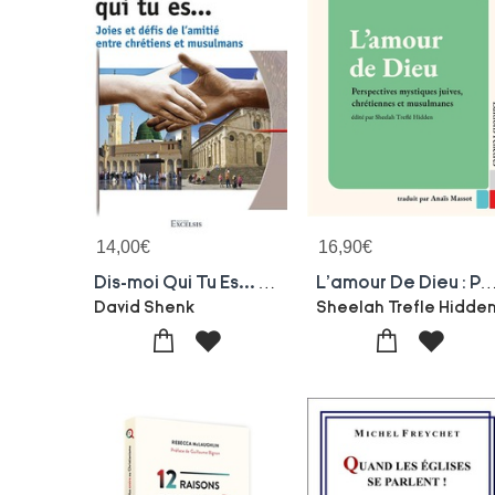
14,00
€
16,90
€
Dis-moi Qui Tu Es... : Joies Et Defis De L'amitie Entre Chretiens Et Musulmans
L'amour De Dieu : Perspectives Mystiques Juives, Chretienne
David Shenk
Sheelah Trefle Hidde