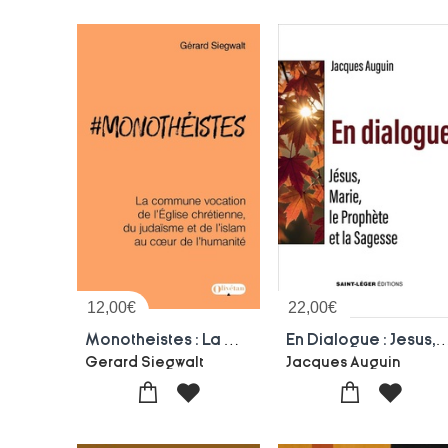
12,00
€
22,00
€
Monotheistes : La Commune Vocation De L'eglise Chretienne, Du Judaisme Et De L'islam Au Coeur De L'humanite
En Dialogue : Jesus, Marie, Le Prophete
Gerard Siegwalt
Jacques Auguin