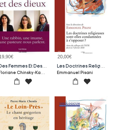
19,90
€
20,00
€
Des Femmes Et Des Dieux
Les Doctrines Religieuses Sont-elles Condamnees A S'opposer ?
Floriane Chinsky-Kahina Bahloul-Emmanuelle Seyboldt
Emmanuel Pisani