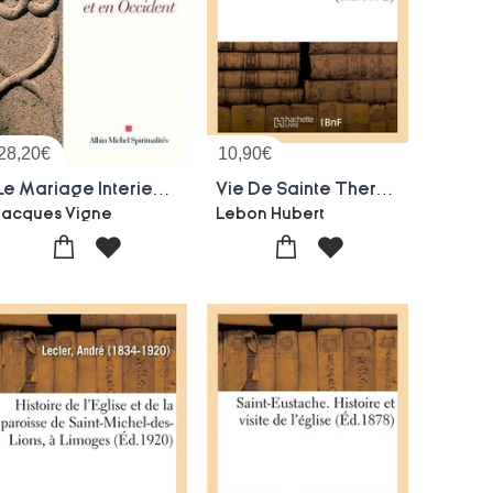
28,20
€
10,90
€
Le Mariage Interieur : En Orient Et En Occident
Vie De Sainte Therese, Vierge, Fondatrice Des Carmelites Dechaussees, L'an 1582
Jacques Vigne
Lebon Hubert