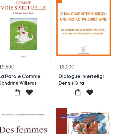
19,50
€
18,00
€
La Parole Comme Voie Spirituelle : Dialogue Avec L'inde
Dialogue Interreligieux : Une Perspective Chretienne ; Les Questions Qui Vous Brulent Les Levres... Mais Que Vous N'avez Jamais Ose Poser
Sandrine Willems
Dennis Gira