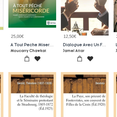
25,00
€
12,50
€
A Tout Peche Misericorde : Pardon Et Chatiment Dans L'islam Et Le Christianisme
Dialogue Avec Un Frere Musulman
Moucarry Chawkat
Jamel Attar