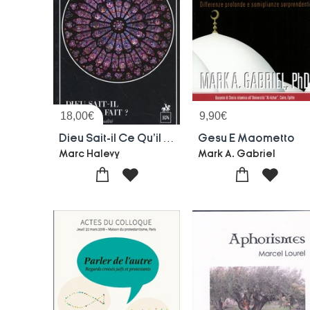
18,00
€
9,90
€
Dieu Sait-il Ce Qu'il Fait ? Cosmologie Et Spiritualite
Gesu E Maometto
Marc Halevy
Mark A. Gabriel