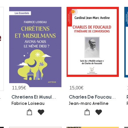
11,95
€
15,00
€
 Et La Sagesse
Chretiens Et Musulmans, Avons-nous Le Meme Dieu ? Les Essentiels
Charles De Foucauld : Un Itineraire De Conversion
Fabrice Loiseau
Jean-marc Avelline