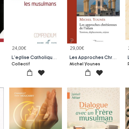
24,00
€
29,00
€
L'eglise Catholique Et Les Relations Avec Les Musulmans ; Compendium
Les Approches Chretiennes De L'islam ; Tensions, Deplacements, Enjeux
Collectif
Michel Younes