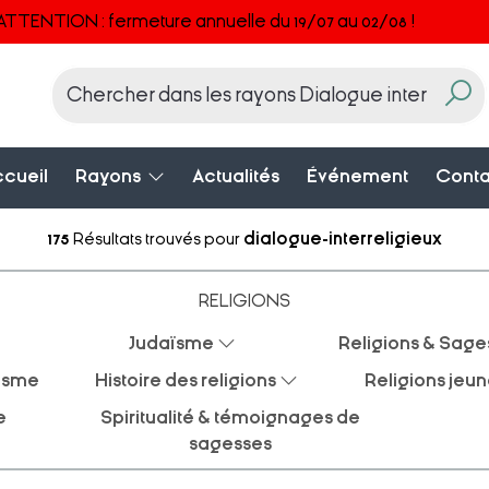
ATTENTION : fermeture annuelle du 19/07 au 02/08 !
cueil
Rayons
Actualités
Événement
Conta
175
Résultats trouvés pour
dialogue-interreligieux
RELIGIONS
Judaïsme
Religions & Sage
éisme
Histoire des religions
Religions jeu
e
Spiritualité & témoignages de
sagesses