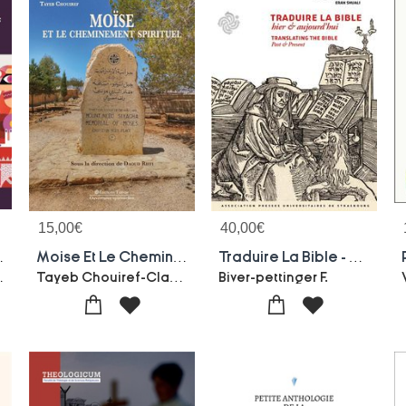
15,00
€
40,00
€
ole Aux Actes
Moise Et Le Cheminement Spirituel
Traduire La Bible - Hier Et Aujourd'hui / Translate The Bible - Past And Present
 Van Blijenburgh
Tayeb Chouiref-Claude Tassin-Philippe Haddad
Biver-pettinger F.