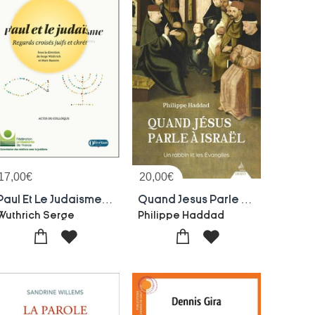
17,00
€
20,00
€
Paul Et Le Judaisme : Regards Croises Juifs Et Chretiens
Quand Jesus Parle A Israel : Un Rabbin Lit Les Evangiles
Wuthrich Serge
Philippe Haddad