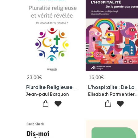
23,00
€
16,00
€
Pluralite Religieuse Et Verite Revelee : Un Dialogue Est-il Possible?
L'hospitalite : De La Par
Elisabeth Parmentier-Ninian Hubert
Jean-paul Barquon