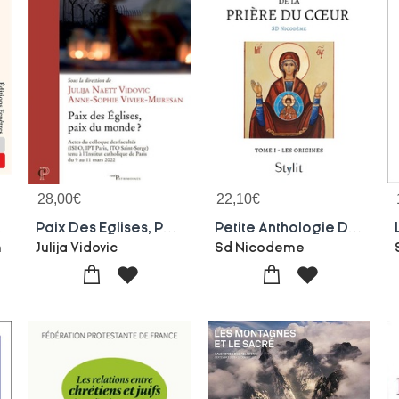
28,00
€
22,10
€
s Et Musulmanes
Paix Des Eglises, Paix Du Monde ?
Petite Anthologie De La Priere Du Coeur - Tome I : Les Origines
n
Julija Vidovic
Sd Nicodeme