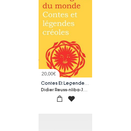
20,00
€
Contes Et Legendes Creoles
Didier Reuss-nliba-Jessica Reuss-nliba-Charlotte Mollet