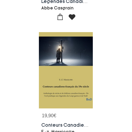
Legendes Canadiennes : Voyage Dans L'imaginaire Des Contrees Du Nouveau Monde
Abbe Casgrain
19,90
€
Conteurs Canadiens-francais Du 19e Siecle : Anthologie De Recits Et De Folklore Canadien-francais - De L'exil Poetique Aux Legendes Du Loup-garou Et De Noel
E.-z. Massicotte