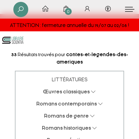
0
ATTENTION : fermeture annuelle du 19/07 au 02/08 !
33
Résultats trouvés pour
contes-et-legendes-des-
ameriques
LITTÉRATURES
Œuvres classiques
Romans contemporains
Romans de genre
Romans historiques