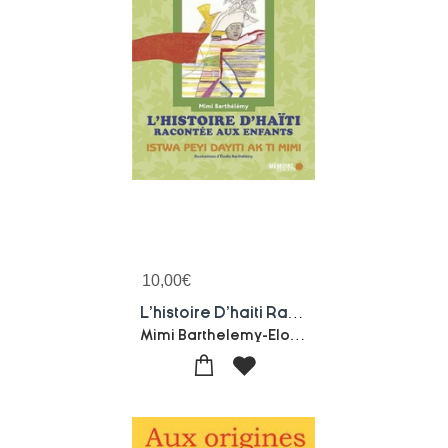
10,00
€
L'histoire D'haiti Racontee Aux Enfants ; Istwa Peyi Dayiti Ak Ti Mimi
Mimi Barthelemy-Elodie Barthelemy