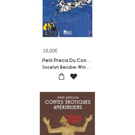
19,00
€
Petit Precis Du Conte : Du Rendez-vous Des Grandes Gueules De Trois Pistoles Au Quebec
Jocelyn Berube-Wina Forget-Gabrielle Ayotte Garneau-Myriam Thibault-Vickie Vincent