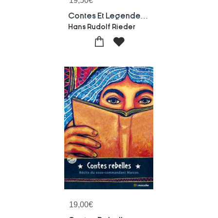
19,50
€
Contes Et Legendes Des Premiers Ages De La Vie Des Indiens
Hans Rudolf Rieder
19,00
€