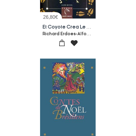
26,80
€
Et Coyote Crea Le Monde : Mythes Et Legendes Des Indiens D'amerique Du Nord
Richard Erdoes-Alfonso Ortiz