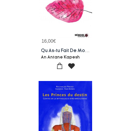
16,00
€
Qu As-tu Fait De Mon Pays ? ; Tanite Nene Etutamin Nitassi ?
An Antane Kapesh