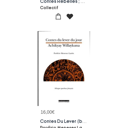
Contes Rebelles ; Recits Du Sous-commandant Marcos
Collectif
16,00
€
Contes Du Lever (bilingue Quechua-francais)
Pordirio Meneses Lazon