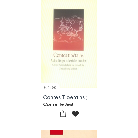
8,50
€
Contes Tibetains ; Akhu Tonpa Et Le Riche
Corneille Jest