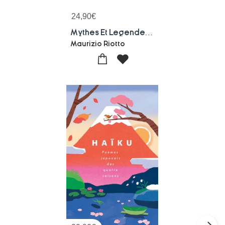
24,90
€
Mythes Et Legendes De La Coree : Chroniques De Sin Et Kwisin
Maurizio Riotto