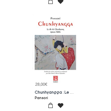
28,00
€
Chunhyangga : Le Dit De Chunhyang, Epouse Fidele
Pansori