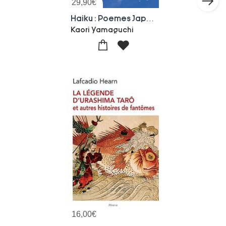
29,90
€
Haiku : Poemes Japonais Des Quatre Saisons
Kaori Yamaguchi
16,00
€