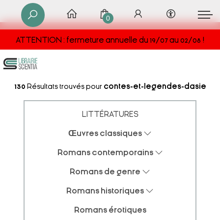
0
ATTENTION : fermeture annuelle du 19/07 au 02/08 !
130
Résultats trouvés pour
contes-et-legendes-dasie
LITTÉRATURES
Œuvres classiques
Romans contemporains
Romans de genre
Romans historiques
Romans érotiques