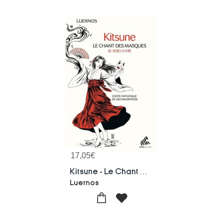
17,05
€
Kitsune - Le Chant Des Masques : Conte Initiatique De Metamorphose
Luernos