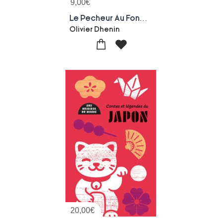
9,00
€
Le Pecheur Au Fond De La Tasse De The
Olivier Dhenin
20,00
€