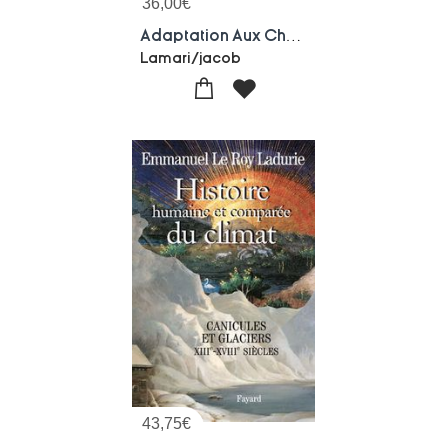
36,00
€
Adaptation Aux Changements Climatiques En Zones Cotieres
Lamari/jacob
43,75
€