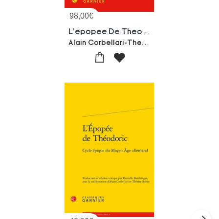
98,00
€
L'epopee De Theodoric : Cycle Epique Du Moyen Age Allemand
Alain Corbellari-Therese Robin