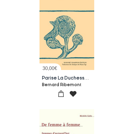
30,00
€
Parise La Duchesse : Chanson De Geste Du Xiiie Siecle
Bernard Ribemont