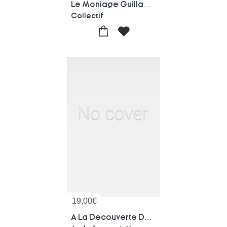
Le Moniage Guillaume : Chanson De Geste Du Xiie Siecle
Collectif
19,00
€
A La Decouverte Du " Dit Du Genji "