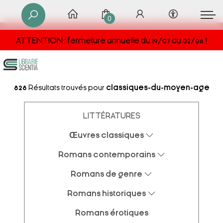
0
ATTENTION : fermeture annuelle du 19/07 au 02/08 !
828
Résultats trouvés pour
classiques-du-moyen-age
LITTÉRATURES
Œuvres classiques
Romans contemporains
Romans de genre
Romans historiques
Romans érotiques