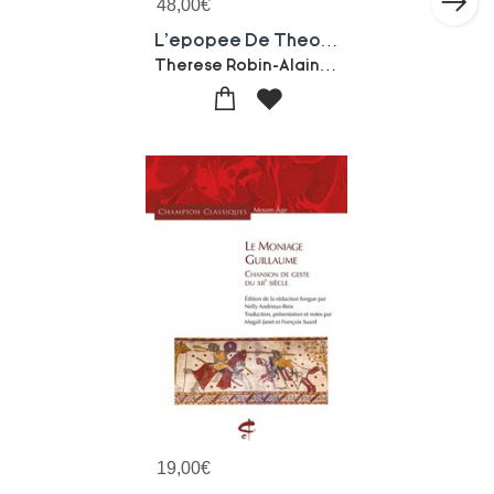
48,00
€
L'epopee De Theodoric : Cycle Epique Du Moyen Age Allemand
Therese Robin-Alain Corbellari
19,00
€