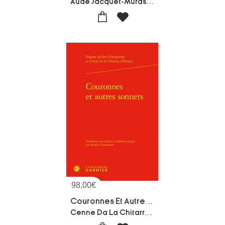
Aude Jacquet-Murasaki Shikibu
98,00
€
Couronnes Et Autres Sonnets
Cenne Da La Chitarra-Folgore Da San Gimignano