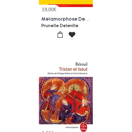
19,00
€
Metamorphose Des Metamorphoses : La Reecriture De La Version Z De L'ovide Moralise
Prunelle Deleville