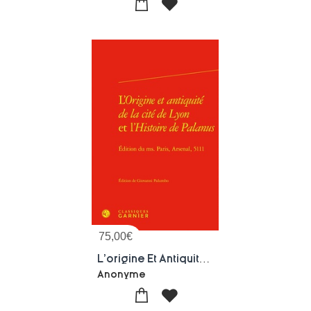
75,00
€
L'origine Et Antiquite De La Cite De Lyon Et L'histoire De Palanus : Edition Du Ms. Paris, Arsenal, 5111
Anonyme