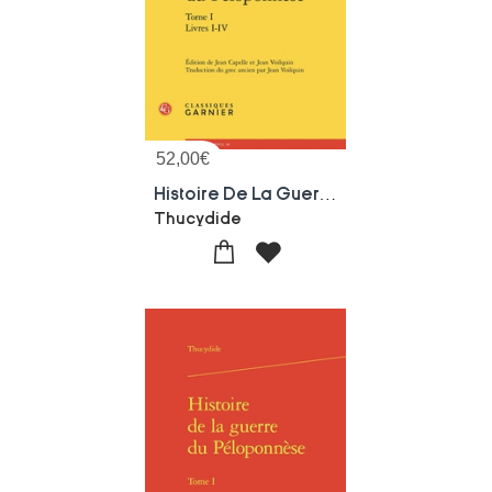
52,00
€
Histoire De La Guerre Du Peloponnese Tome 1 : Livres I-iv
Thucydide