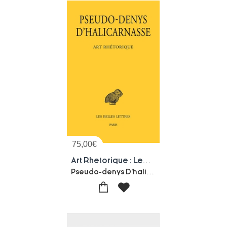
75,00
€
Art Rhetorique : Lecons I-xi : Sur Les Discours De Ceremonie, Sur Les Discours Figures, Sur Les Fautes Commises Dans Les Declamations, Sur L'examen Critique Des Textes
Pseudo-denys D'halicarnasse