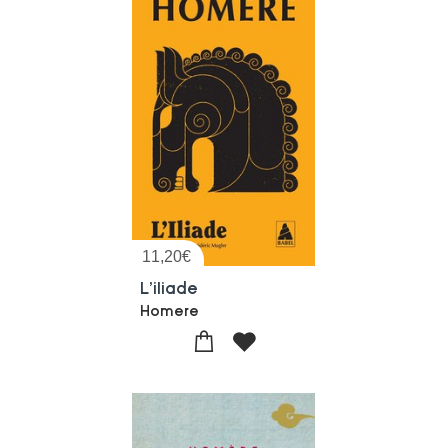
11,20
€
L'iliade
Homere