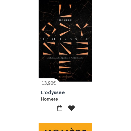
13,90
€
L'odyssee
Homere