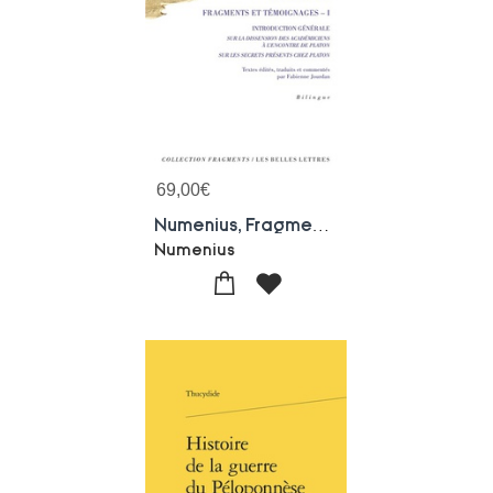
69,00
€
Numenius, Fragments Et Temoignages Tome 1 : Introduction Generale ; A L'encontre De Platon ; Sur Les Secrets Presents Chez Platon
Numenius