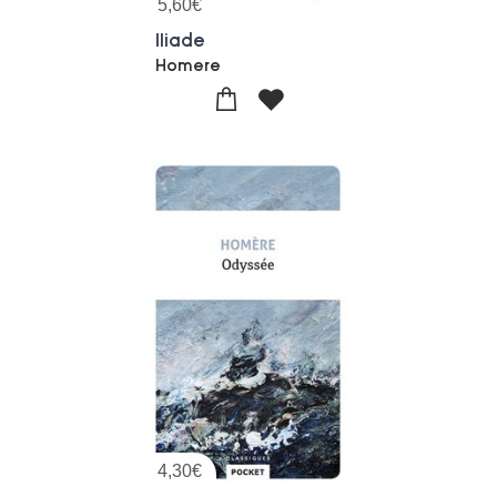
5,60
€
Iliade
Homere
4,30
€