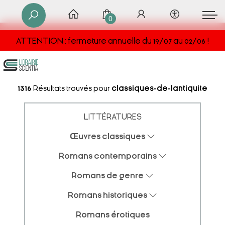
0
ATTENTION : fermeture annuelle du 19/07 au 02/08 !
1316
Résultats trouvés pour
classiques-de-lantiquite
LITTÉRATURES
Œuvres classiques
Romans contemporains
Romans de genre
Romans historiques
Romans érotiques