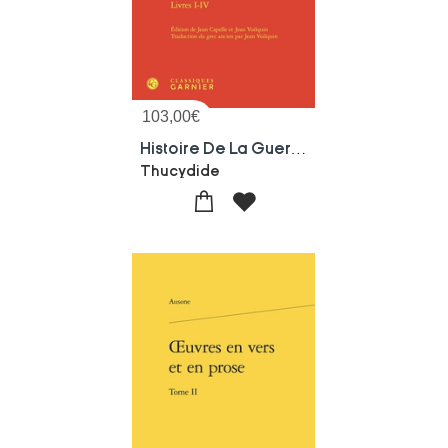
103,00
€
Histoire De La Guerre Du Peloponnese Tome 1 : Livres I-iv
Thucydide