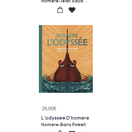
Homere-Jean Saude-Theo Schmied-Francois Louis Schmied
26,00
€
L'odyssee D'homere
Homere-Barry Powell