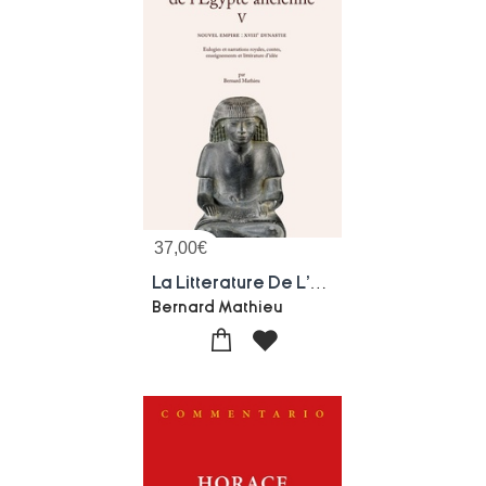
37,00
€
La Litterature De L'egypte Ancienne Tome 5 : Nouvel Empire : Xviiie Dynastie. Eulogies Et Narrations Royales, Contes, Enseignements Et Litterature D'idee
Bernard Mathieu