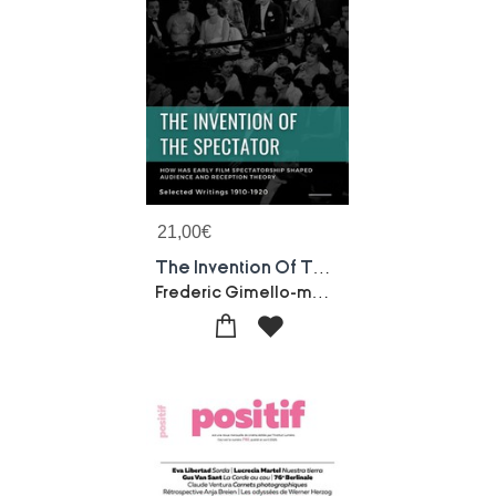
21,00
€
The Invention Of The Spectator. How Has Early Film Spectatorship Shaped Audience And Reception Theory : Selected Writings (1900s-1910s)
Frederic Gimello-mesplomb