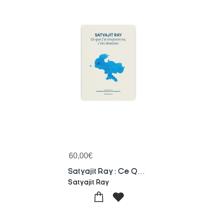
60,00
€
Satyajit Ray : Ce Que J'ai Toujours Su, C'est Dessiner
Satyajit Ray