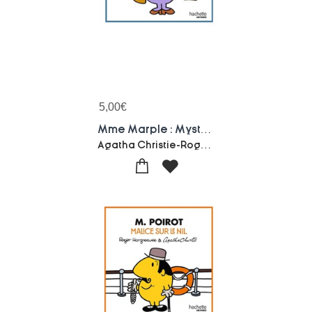
5,00
€
Mme Marple : Mystere Au Presbytere
Agatha Christie-Roger Hargreaves