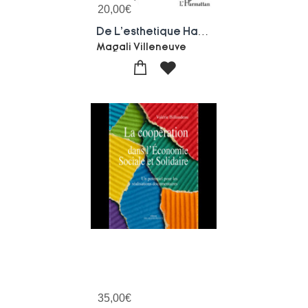
20,00
€
De L'esthetique Hallucinatoire Au Cinema : Doute, Angoisse Et Irrealite
Magali Villeneuve
35,00
€