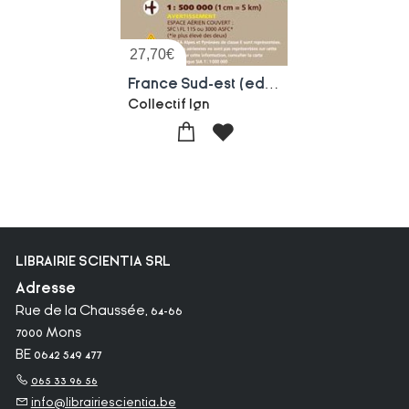
27,70
€
France Sud-est (edition 2016)
Collectif Ign
LIBRAIRIE SCIENTIA SRL
Adresse
Rue de la Chaussée, 64-66
7000 Mons
BE 0642 549 477
065 33 96 56
info@librairiescientia.be