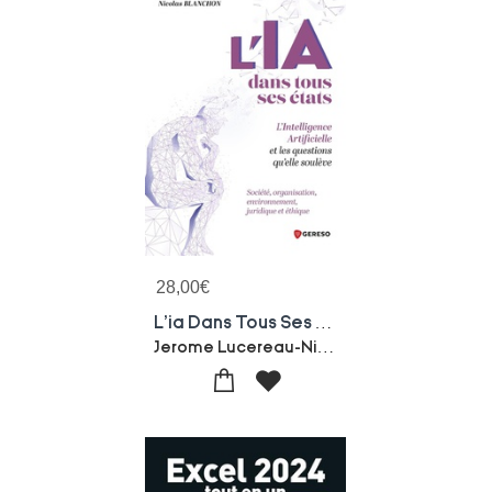
28,00
€
L'ia Dans Tous Ses Etats : L'intelligence Artificielle Et Les Questions Qu'elle Souleve : Societe, Organisation, Environnement, Juridique Et Ethique
Jerome Lucereau-Nicolas Blanchon