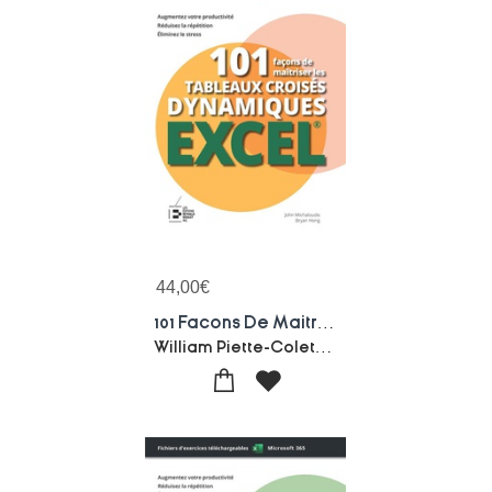
44,00
€
101 Facons De Maitriser Les Tableaux Croises Dynamiques Excel
William Piette-Colette Michel-Bryan Hong-John Michaloudis