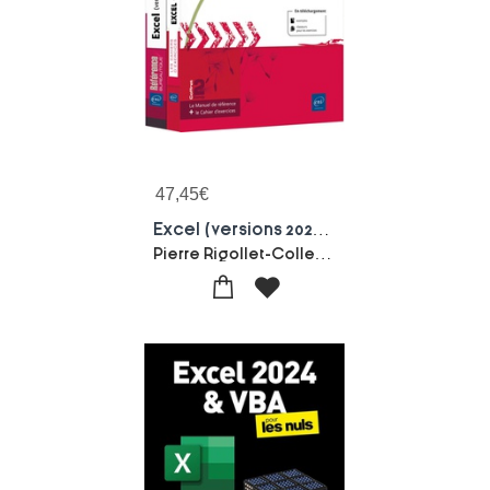
47,45
€
Excel (versions 2024 Et Microsoft 365) : Le Manuel De Reference + Le Cahier D'exercices Macros Et Programmation En Vba
Pierre Rigollet-Collectif