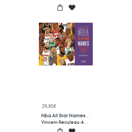
29,95
€
Nba All Star Names : Les Meilleurs Surnoms Dans L'histoire De La Nba
Vincent Reculeau-Adrien Pommepuy