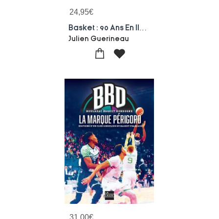
24,95
€
Basket : 90 Ans En Ile-de-france
Julien Guerineau
31,00
€