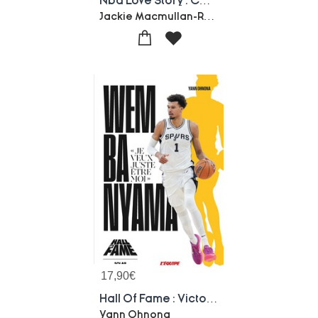
Nba Love Story : Confessions Des Plus Grandes Stars
Jackie Macmullan-Rafe Bartholomew-Dan Klores
17,90
€
Hall Of Fame : Victor Wembanyama
Yann Ohnona