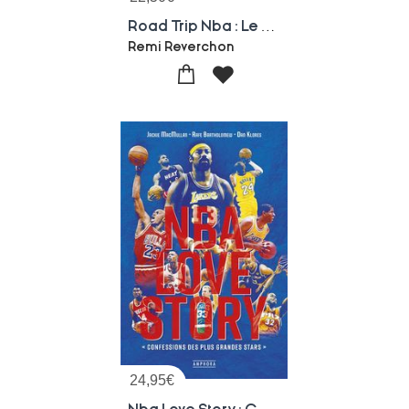
Road Trip Nba : Le Guide Usa ; Voyage Au Coeur De 30 Villes Mythiques : Sports Bars, Shopping, Food, Bons Plans Et Culture
Remi Reverchon
24,95
€