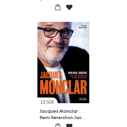
19,50
€
Jacques Monclar : Bonjour, Bonsoir : Mes Vies Racontees A Remi Reverchon
Remi Reverchon-Jacques Monclar