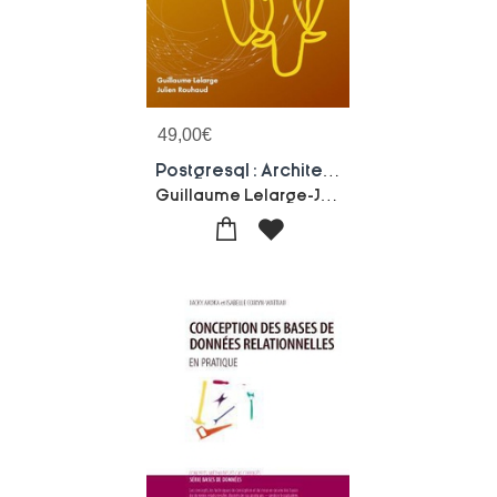
49,00
€
Postgresql : Architecture Et Notions Avancees (4e Edition)
Guillaume Lelarge-Julien Rouhaud