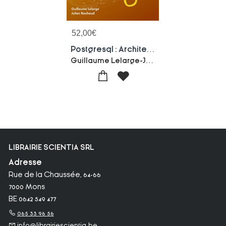
52,00
€
Postgresql : Architecture Et Notions Avancees (5e Edition)
Guillaume Lelarge-Julien Rouhaud
LIBRAIRIE SCIENTIA SRL
Adresse
Rue de la Chaussée, 64-66
7000 Mons
BE 0642 549 477
065 33 96 56
info@librairiescientia.be