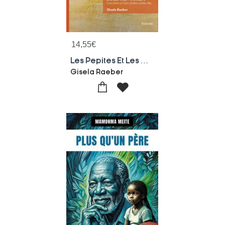
14,55
€
Les Pepites Et Les Miettes De La Vie - Tome 1 : Une Lettre A Mon Arriere-petite-fille
Gisela Raeber