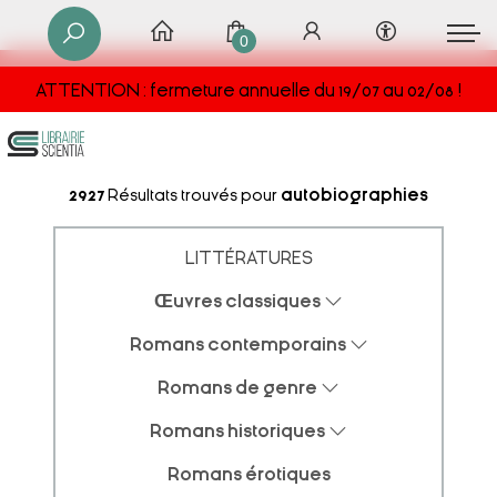
0
ATTENTION : fermeture annuelle du 19/07 au 02/08 !
2927
Résultats trouvés pour
autobiographies
LITTÉRATURES
Œuvres classiques
Romans contemporains
Romans de genre
Romans historiques
Romans érotiques