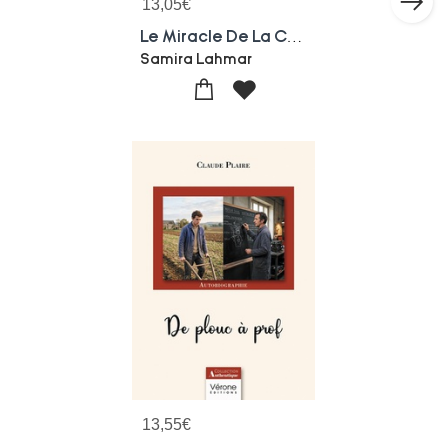
13,05
€
Le Miracle De La Chauve-souris
Samira Lahmar
13,55
€