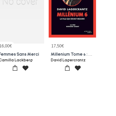
16,00
€
17,50
€
Femmes Sans Merci
Millenium Tome 6 : La Fille Qui Devait Mourir
Camilla Lackberg
David Lagercrantz