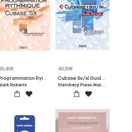
30,40
€
40,50
€
Programmation Rythmique Avec Cubase Sx
Cubase Sx/sl Guide Officiel
Steinberg Press-Mark Wherry
Mark Roberts