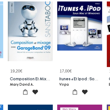
19,20
€
17,00
€
age !
Composition Et Mixage Avec Garageband'09 ; Manuel De Survie Pour Compositeur En Herbe
Itunes 4 Et Ipod : Sous Mac Et Windows
Mary David A.
Virga