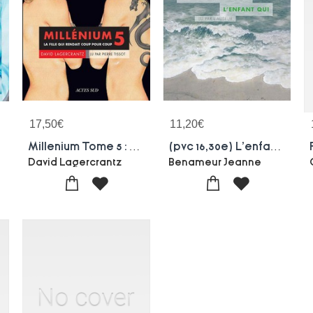
17,50
€
11,20
€
Millenium Tome 5 : La Fille Qui Rendait Coup Pour Coup
(pvc 16,30e) L'enfant Qui (livre Audio)
David Lagercrantz
Benameur Jeanne