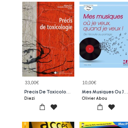
33,00
€
10,00
€
Precis De Toxicologie
Mes Musiques Ou Je Veux, Quand Je Veux ! De L'ecoute Au Part
Diezi
Olivier Abou