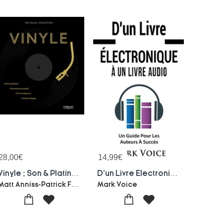
28,00
€
14,99
€
Vinyle ; Son & Platines ; Enceintes & Amplis ; Dj & Collectors ; Culture Disque
D'un Livre Electronique A Un Livre Audio ; Un Guide Pour Les Auteurs A Succes
Matt Anniss-Patrick Fuller
Mark Voice