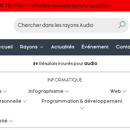
ATTENTION : fermeture annuelle du 19/07 au 02/08 !
cueil
Rayons
Actualités
Événement
Conta
39
Résultats trouvés pour
audio
INFORMATIQUE
s
Infographisme
Web
rsonnelle
Programmation & développement
rité