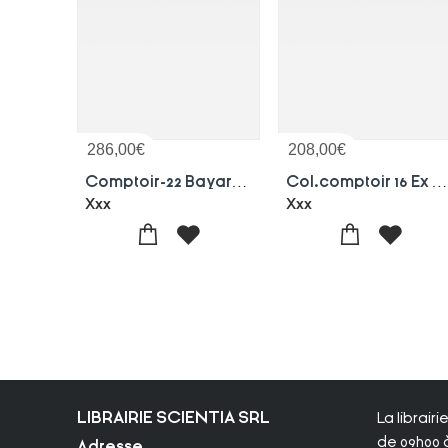
286,00
€
208,00
€
Comptoir-22 Bayard Mon Cube Hi
Col.comptoir 16 Ex Lds Mon Cu
Xxx
Xxx
LIBRAIRIE SCIENTIA SRL
La librair
de 09h00 à
Adresse