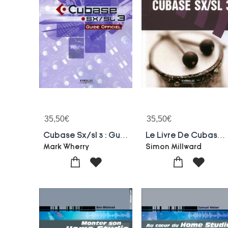
35,50
€
35,50
€
Cubase Sx/sl 3 : Guide Officiel
Le Livre De Cubase Sx/sl 3
Mark Wherry
Simon Millward