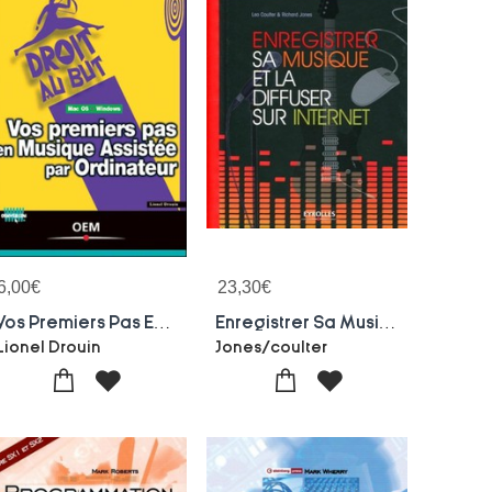
6,00
€
23,30
€
Vos Premiers Pas En Musique Assistee Par Ordinateur : Mac Os Et Windows
Enregistrer Sa Musique Et La Diffuser Sur Internet ; Enregistrer, Mixer, Masteuriser
Lionel Drouin
Jones/coulter