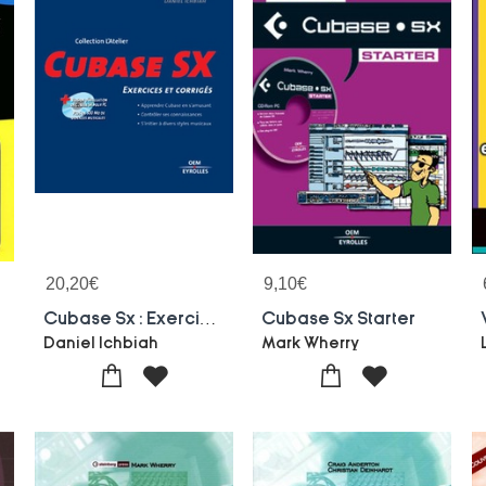
20,20
€
9,10
€
Cubase Sx : Exercices Et Corriges
Cubase Sx Starter
Daniel Ichbiah
Mark Wherry