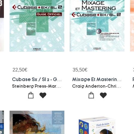
22,50
€
35,50
€
Cubase Sx / Sl 2 - Guide Officiel
Mixage Et Mastering Avec Cubase Sx/sl 2
Steinberg Press-Mark Wherry
Craig Anderton-Christian Deinhardt