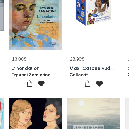
13,00
€
28,90
€
r, Mixer, Graver
L'inondation
Max : Casque Audio ; La Boite A Histoires De L'ecole Des Loisirs
Evgueni Zamiatine
Collectif