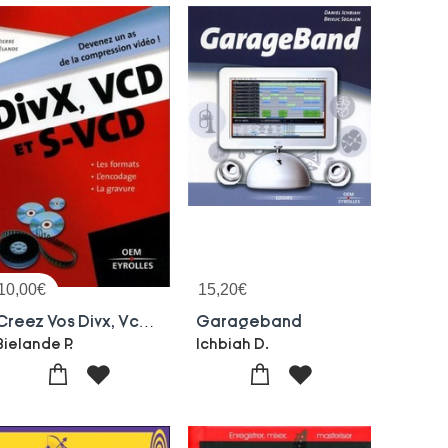
10,00
€
15,20
€
Creez Vos Divx, Vcd, Et S-vcd
Garageband
Bielande P.
Ichbiah D.