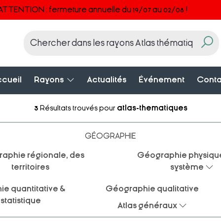
ATTENTION : fermeture annuelle du 19/07 au 02/08 !
cueil
Rayons
Actualités
Événement
Conta
3
Résultats trouvés pour
atlas-thematiques
GÉOGRAPHIE
aphie régionale, des
Géographie physique
territoires
système
e quantitative &
Géographie qualitative
statistique
Atlas généraux