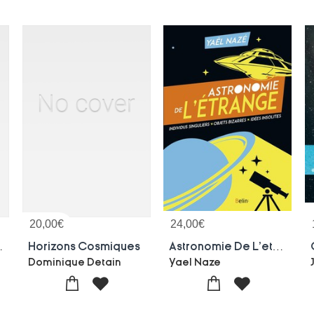
20,00
€
24,00
€
ronomie
Horizons Cosmiques
Astronomie De L'etrange ; Individus Singuliers, Objets Bizarres, Idees Insolites
Dominique Detain
Yael Naze