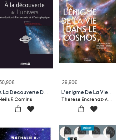
50,90
€
29,90
€
A La Decouverte De L'univers ; Introduction A L'astronomie Et A L'astrophysique (2e Edition)
L'enigme De La Vie Dans Le Cosmos : A La Recherche D'autres Mondes Habitables
Therese Encrenaz-Athena Coustenis
Neils F. Comins