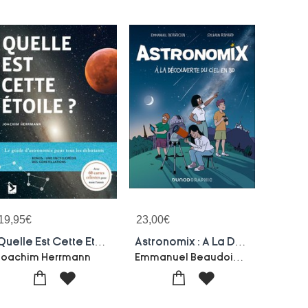
19,95
€
23,00
€
Quelle Est Cette Etoile
Astronomix : A La Decouverte Du Ciel En Bd
Emmanuel Beaudoin-Sylvain Rivaud
Joachim Herrmann