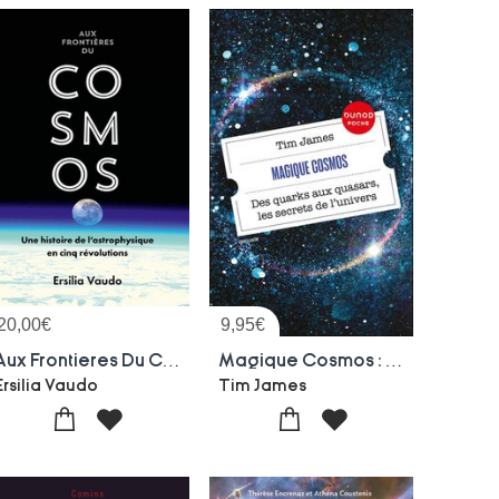
20,00
€
9,95
€
Aux Frontieres Du Cosmos : Une Histoire De L'astrophysique En Cinq Revolutions
Magique Cosmos : Des Quarks Aux Quasars, Les Secrets De L'univers
Ersilia Vaudo
Tim James