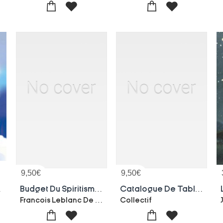
9,50
€
9,50
€
Celeste
Budget Du Spiritisme Ou Exploitation De La Credulite Humaine
Catalogue De Tableaux Anciens De La Collection De Mme La Comtesse De N. Vente, 31 Mars 1886
Francois Leblanc De Prebois
Collectif