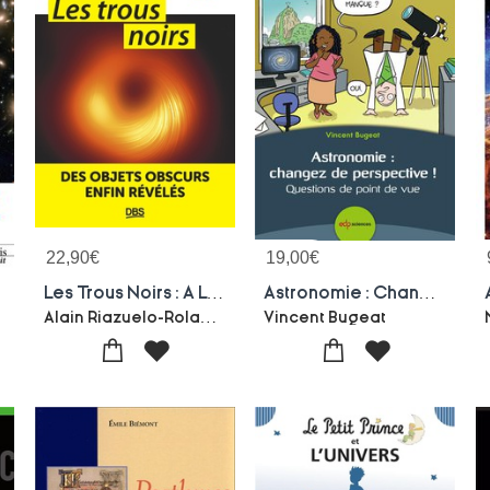
22,90
€
19,00
€
e
Les Trous Noirs : A La Poursuite De L'invisible
Astronomie : Changez De Perspective ! Questions De Point De Vue
Alain Riazuelo-Roland Lehoucq
Vincent Bugeat