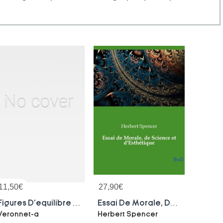
11,50
€
27,90
€
Figures D'equilibre Et Cosmogonie
Essai De Morale, De Science Et D'esthetique
Veronnet-a
Herbert Spencer