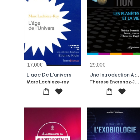
17,00
€
29,00
€
L'age De L'univers
Une Introduction A : Les Planet
Therese Encrenaz-James Lequeux-Fabienne Casoli
Marc Lachieze-rey