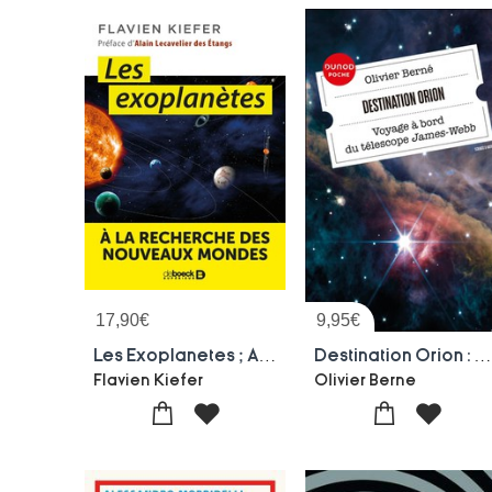
17,90
€
9,95
€
Les Exoplanetes ; A La Recherche Des Nouveaux Mondes
Destination Orion : Voyage A Bord Du Telescope James-webb (2e Edition
Flavien Kiefer
Olivier Berne