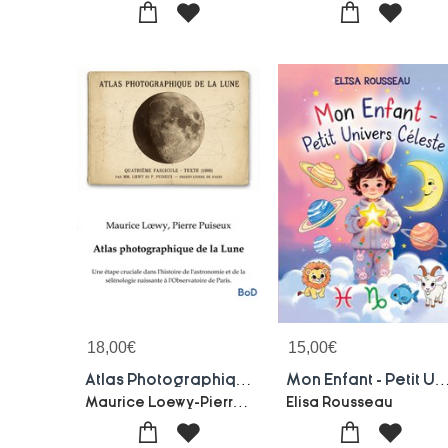
18,00
€
15,00
€
Atlas Photographique De La Lune : Une Etape Cruciale Dans L'histoire De L'astronomie Et De La Selenologie Naissante A L'observatoire De Paris.
Mon Enfant - Petit Univers 
Maurice Loewy-Pierre Puiseux
Elisa Rousseau