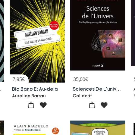
7,95
€
35,00
€
ravite
Big Bang Et Au-dela
Sciences De L'univers ; Du Big Bang Aux Systemes Planetaires
Aurelien Barrau
Collectif