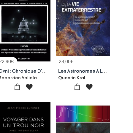
22,90
€
28,00
€
Ovni : Chronique D'une Divulgation Imminente
Les Astronomes A La Recherche De La Vie Extraterrestre : Que Savons-nous Vraiment ? Comment Fait-on ? Quelles Decouvertes Nous Attendent ?
Sebastien Valiela
Quentin Kral