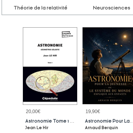
Théorie de la relativité
Neurosciences
20,00
€
19,90
€
Astronomie Tome 1 : Geometrie Celeste
Astronomie Pour La Jeunesse - Ou Le Systeme Du Monde Explique Aux Enfants : Le Systeme Planetaire Et Solaire Explique A
Jean Le Hir
Arnaud Berquin