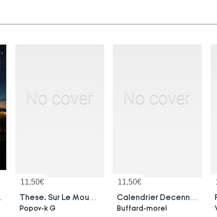
11,50
€
11,50
€
ux Enfants Dans Un Livre De Vulgarisation De L'astronomie
These. Sur Le Mouvement De 108 Hecube. Faculte Des Sciences De Paris
Calendrier Decennal Et Collectif, 1840-1849
Popov-k G
Buffard-morel