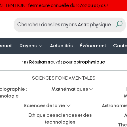
ATTENTION : fermeture annuelle du 19/07 au 02/08 !
cueil
Rayons
Actualités
Événement
Conta
1114
Résultats trouvés pour
astrophysique
SCIENCES FONDAMENTALES
biographie :
Mathématiques
hnologie
M
Sciences de la vie
Astronomi
Éthique des sciences et des
A
technologies
The