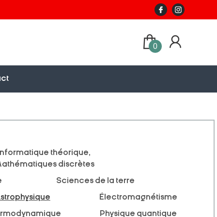
0
ct
Informatique théorique,
athématiques discrètes
e
Sciences de la terre
strophysique
Électromagnétisme
rmodynamique
Physique quantique