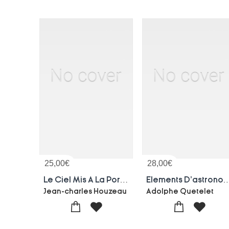
25,00
€
28,00
€
Le Ciel Mis A La Portee De Tout Le Monde
Elements D'ast
Jean-charles Houzeau
Adolphe Quetelet