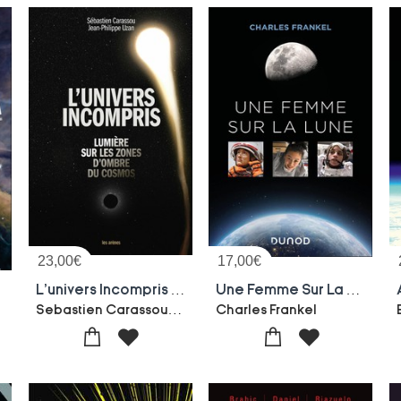
23,00
€
17,00
€
)
L'univers Incompris : Lumiere Sur Les Zones D'ombre Du Cosmos
Une Femme Sur La Lune
Sebastien Carassou-Jean-philippe Uzan
Charles Frankel