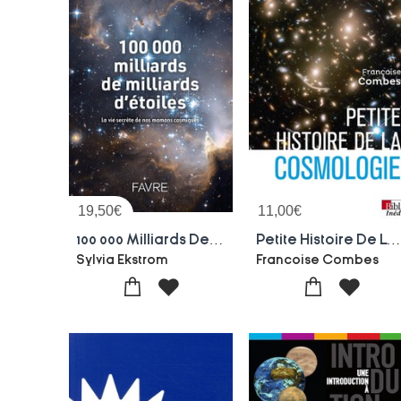
19,50
€
11,00
€
100 000 Milliards De Milliards D'etoiles : La Vie Secrete De Nos Mamans Cosmiques
Petite Histoire De La Cosmologi
Sylvia Ekstrom
Francoise Combes