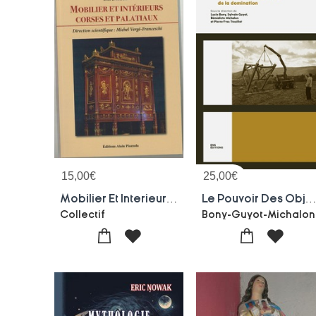
15,00
€
25,00
€
Mobilier Et Interieurs Corses Et Palatiaux : Sixieme Colloque Historique D'alata (24 Et 25 Mai 2024)
Le Pouvoir Des Objets : La Construction Materielle De La Domin
Collectif
Bony-Guyot-Michalon