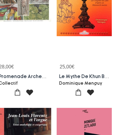
28,00
€
25,00
€
Promenade Archeologique Dans Les Environs De Vientiane
Le Mythe De Khun Burom ; Les Origines Du Laos D'apres Un Manuscrit Ancien
Collectif
Dominique Menguy