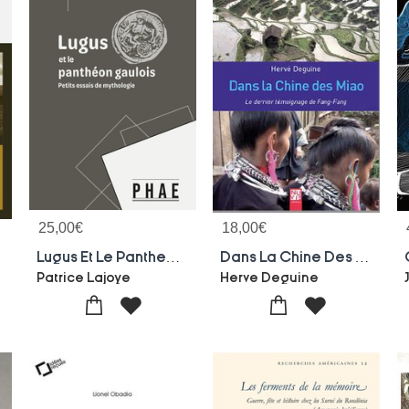
25,00
€
18,00
€
ation
Lugus Et Le Pantheon Gaulois : Petits Essais De Mythologie
Dans La Chine Des Miao
Patrice Lajoye
Herve Deguine