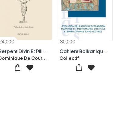
24,00
€
30,00
€
Serpent Divin Et Pilier Cosmique : Medecine, Alchimie, Guerison, Salvation
Cahiers Balkaniques N.48 : L'evolution De La Broderie De Tradition Byzantine En Mediterranee Orientale Et Dans Le Monde Slave (1200-1800)
Dominique De Courcelles
Collectif