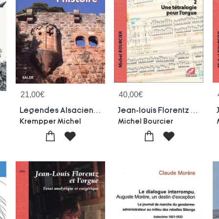
21,00
€
40,00
€
3
Legendes Alsaciennes Au Regard De L Histoire
Jean-louis Florentz Et L'orgue Tome 2 ; Une Tetralogie Pour L'orgue
Krempper Michel
Michel Bourcier