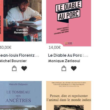
40,00
€
14,00
€
Jean-louis Florentz Et L'orgue Tome 1 ; L'univers Florentzien
Le Diable Au Porc : Tabous Et Interdits Alimentaires D'un Animal Hors Norme
Michel Bourcier
Monique Zetlaoui