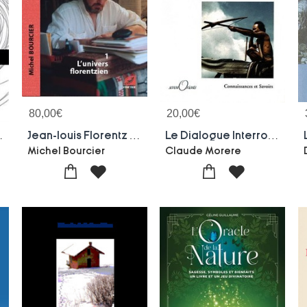
80,00
€
20,00
€
 Des Terres Australes
Jean-louis Florentz Et L'orgue ; Essai Analytique Et Exegetique
Le Dialogue Interrompu ; Auguste Morere, Un Destin D'exception ; Le Journal Du Gendarme-administrateur Au Milieu Des Rebelles Stiengs (indochine 1921-1933)
Michel Bourcier
Claude Morere