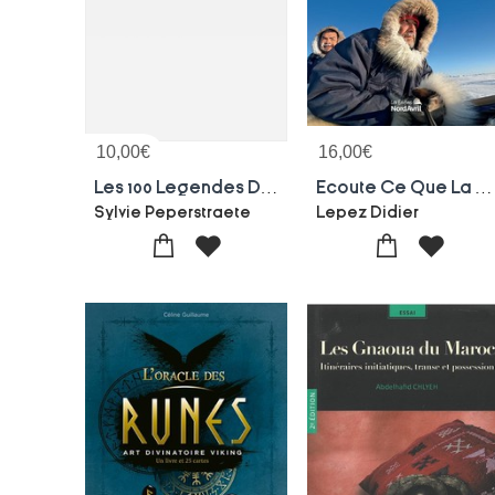
10,00
€
16,00
€
Les 100 Legendes De La Mythologie Azteque Et Maya
Ecoute Ce Que La Banquise Te Murmure
Sylvie Peperstraete
Lepez Didier