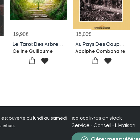
19,90
€
15,00
€
2e Edition)
Le Tarot Des Arbres : Sagesse, Symboles Et Bienfaits : Un Livre Et Un Jeu Divinatoire
Au Pays Des Coupeurs De Tetes ; A Travers Borneo
Celine Guillaume
Adolphe Combanaire
100.000 livres en stock
ie est ouverte du lundi au samedi
Service - Conseil - Livraison
 18h00.
Gérer mes préfére