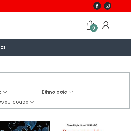
0
ct
e
Ethnologie
es du lagage