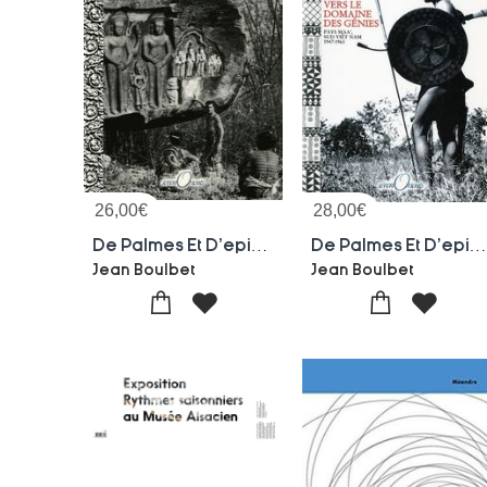
26,00
€
28,00
€
De Palmes Et D'epines T.2 ; Vers Le Paradis D'indra ; Cambodge 1965-1975
De Palmes Et D'epines T.1 ; Vers Le Dimaine Des Genies ; Pays Maa , Sud Viet Nam, 1947-196
Jean Boulbet
Jean Boulbet