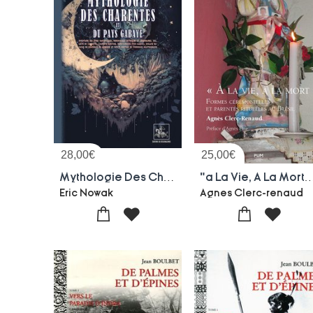
28,00
€
25,00
€
Mythologie Des Charentes Et Du Pays Gabaye
"a La Vie, A La Mort" : Formes Ceremonielles Et Parentes
Eric Nowak
Agnes Clerc-renaud