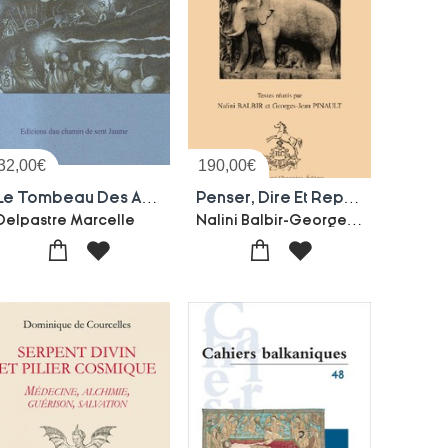
32,00
€
190,00
€
Le Tombeau Des Ancetres
Penser, Dire Et Representer L'animal Dans Le Monde Indien
Nalini Balbir-Georges-jean Pinault
Delpastre Marcelle