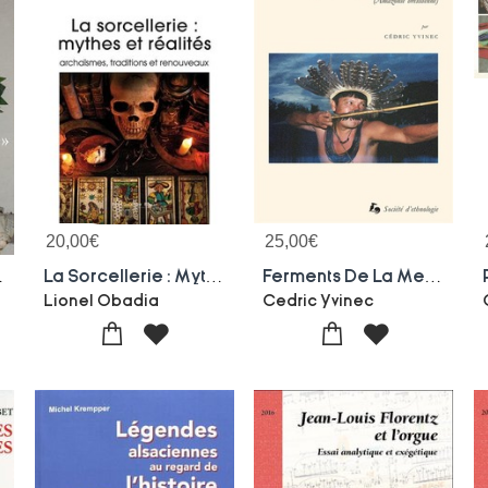
20,00
€
25,00
€
 Rituelles Au Bresil
La Sorcellerie : Mythes Et Realites ; Archaismes, Traditions Et Renouveaux
Ferments De La Memoire
Lionel Obadia
Cedric Yvinec