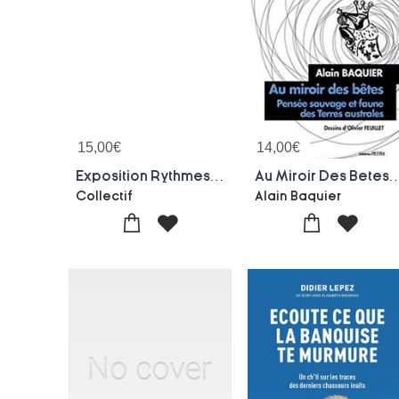
15,00
€
14,00
€
Exposition Rythmes Saisonniers Au Musee Alsacien
Au Miroir Des Betes. Pensee Sauvage Et Faune
Collectif
Alain Baquier