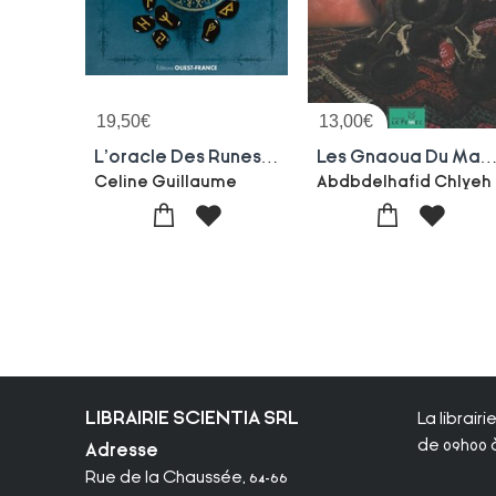
19,50
€
13,00
€
L'oracle Des Runes : Un Livre Et 25 Cartes
Les Gnaoua Du Maroc : Itineraires Initiatiques, Transes Et Possession (
Celine Guillaume
Abdbdelhafid Chlyeh
LIBRAIRIE SCIENTIA SRL
La librair
de 09h00 à
Adresse
Rue de la Chaussée, 64-66