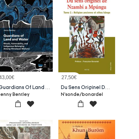
43,00
€
27,50
€
Guardians Of Land And Water : Rituals, Vulnerability, And Indigenous Belonging Among Himalayan Mutunci
Du Sens Originel De Nzambi A Mpungu - Tome 1 : Religion Ancienne Et Ethos Kongo - Edition Bilingue
Jenny Bentley
N'sonde/bonardel