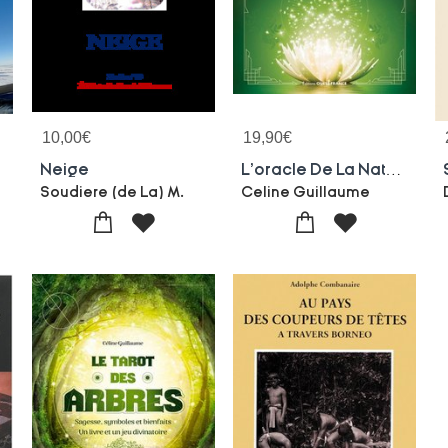
10,00
€
19,90
€
Neige
L'oracle De La Nature : Sagesse, Symboles Et Bienfaits : Un Livre Et Un Jeu Divinatoire
Soudiere (de La) M.
Celine Guillaume