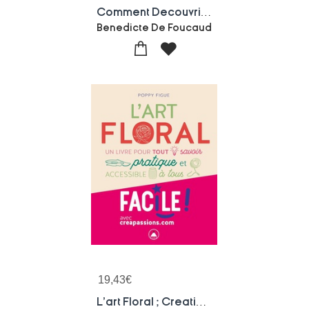
Comment Decouvrir Les Pivoines De Sourches Tome 3 : Les Peonistes Francais
Benedicte De Foucaud
19,43
€
L'art Floral ; Creations, Techniques Et Esthetisme Du Vegetal