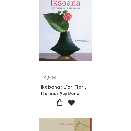
14,90
€
Ikebana ; L'art Floral Au Fil Des Saisons
Rie Imai-Yuji Ueno