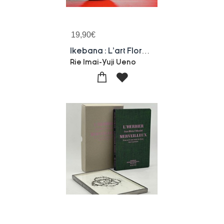
19,90
€
Ikebana : L'art Floral Au Fil Des Saison
Rie Imai-Yuji Ueno