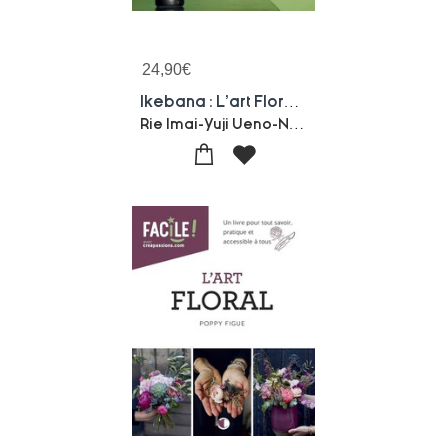
24,90
€
Ikebana : L'art Floral Au Fil Des Saisons
Rie Imai-Yuji Ueno-Noboru Murata