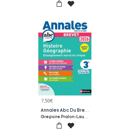
7,50
€
Annales Abc Du Brevet ; Sujets & Corriges : Histoire-geographie-enseignement Moral Et Civique ; 3e (edition 2026)
Gregoire Pralon-Laure Genet-Pascal Jezequel