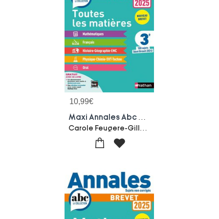
10,99
€
Maxi Annales Abc Du Brevet : Toutes Les Matieres ; 3e ; Sujets & Corriges (edition 2025)
Carole Feugere-Gilles Mora-Thomas Bouhours-Gregoire Pralon-Laure Genet-Nicolas Coppens