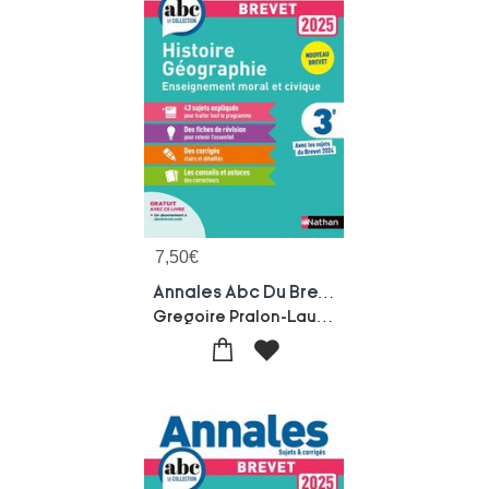
7,50
€
Annales Abc Du Brevet ; Sujets & Corriges : Histoire, Geographie, Emc ; 3e (edition 2025)
Gregoire Pralon-Laure Genet-Pascal Jezequel