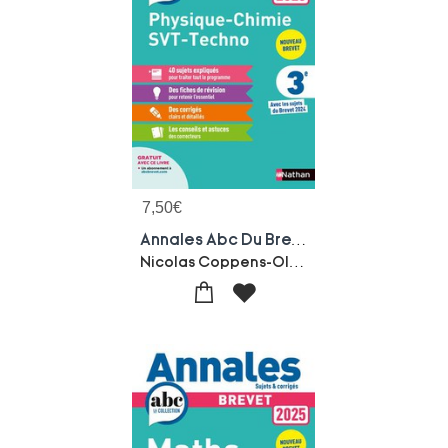
7,50
€
Annales Abc Du Brevet ; Sujets & Corriges : Physique-chimie, Svt, Techno ; 3e (edition 2025)
Nicolas Coppens-Olivier Doerler-Laurent Lafond-Sebastien Guivarc'h-Arnaud Lopin