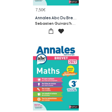
7,50
€
Annales Abc Du Brevet ; Sujets & Corriges : Physique Chimie - Svt - Techno ; 3e
Sebastien Guivarc'h-Laurent Lafond-Arnaud Lopin-Nicolas Coppens-Olivier Doerler