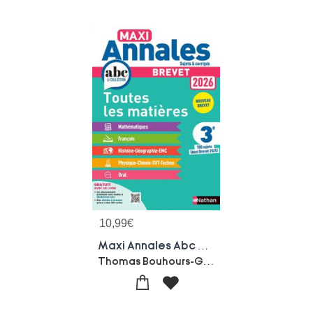
10,99
€
Maxi Annales Abc Du Brevet : Toutes Les Matieres ; 3e ; Sujets & Corriges (edition 2026)
Thomas Bouhours-Gilles Mora-Sebastien Guivarc'h-Arnaud Lopin-Laure Genet-Carole Feugere-Lauren Lafond