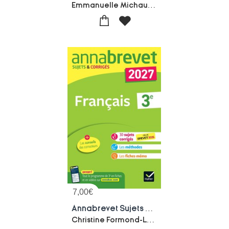
Emmanuelle Michaud-Bernard Demeillers-Jerome Boudier
7,00
€
Annabrevet Sujets & Corriges : Francais ; 3e (edition 2027)
Christine Formond-Louise Taquechel