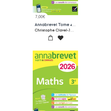
7,00
€
Annabrevet Tome 4 : Histoire-geographie Emc ; 3e ; Sujets Corriges & Methodes Pour Reussir Son Brevet (edition 2026)
Christophe Clavel-Jean-francois Lecaillon