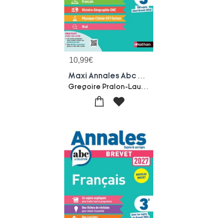
10,99
€
Maxi Annales Abc Du Brevet : Toutes Les Matieres ; 3e ; Sujets & Corriges (edition 2027)
Gregoire Pralon-Laurent Lafond-Thomas Bouhours-Laure Genet-Gilles Mora-Sebastien Guivarc'h-Arna Lopin