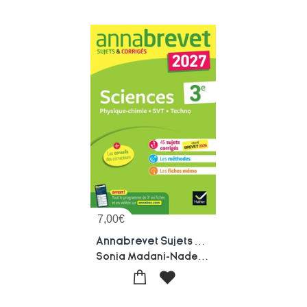
7,00
€
Annabrevet Sujets & Corriges : Sciences (physique-chimie, Svt, Technologie) ; 3e
Sonia Madani-Nadege Jeannin-Nicolas Nicaise