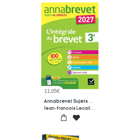
11,05
€
Annabrevet Sujets & Corriges : L'integrale Du Brevet ; 3e (edition 2027)
Jean-francois Lecaillon-Emmanuelle Michaud-Nadege Jeannin-Sonia Madani-Louise Taquechel-Christin Formond