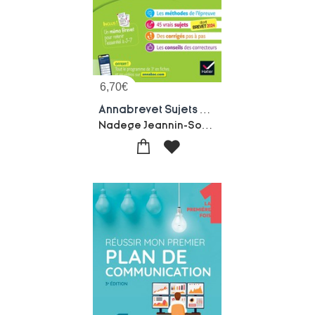
6,70
€
Annabrevet Sujets & Corriges Tome 2 : Sciences (physique-chimie, Svt, Technologie) ; 3e
Nadege Jeannin-Sonia Madani-Nicolas Nicaise