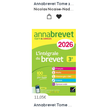
Annabrevet Tome 2 : Sciences (physique-chimie, Svt, Technologie) ; 3e ; Sujets Corriges & Methodes Pour Reussir Son Brevet (edition 2026)
Nicolas Nicaise-Nadege Jeannin-Sonia Madani
11,05
€
Annabrevet Tome 5 : L'integrale Du Nouveau Brevet ; 3e ; Tout-en-un (edition 2026)