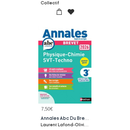
Collectif
7,50
€
Annales Abc Du Brevet ; Sujets & Corriges : Physique-chimie, Svt, Technologie ; 3e (edition 2026)
Laurent Lafond-Olivier Doerler-Arnaud Lopin-Nicolas Coppens-Sebastien Guivarc'h