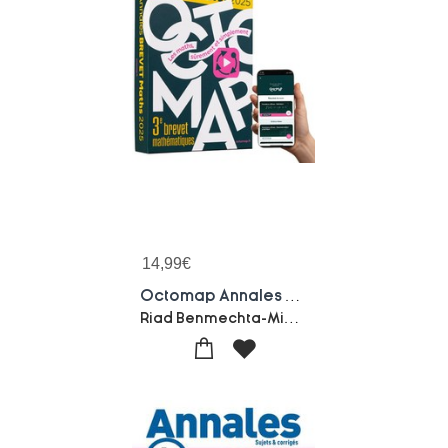
14,99
€
Octomap Annales Brevet Maths 2025 - Cartes Mentales Visuelles Et Sujets De Brevet Classes Par Theme : Corriges En Video, App Mobile Incluse, Revision Guidee Pour Viser La Mention Au Brevet 2026
Riad Benmechta-Mickael Brette-Audrey Fendrich