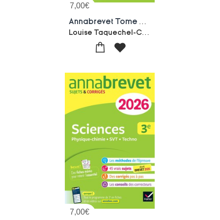
7,00
€
Annabrevet Tome 3 : Francais ; 3e ; Sujets Corriges & Methodes Pour Reussir Son Brevet
Louise Taquechel-Christine Formond
7,00
€