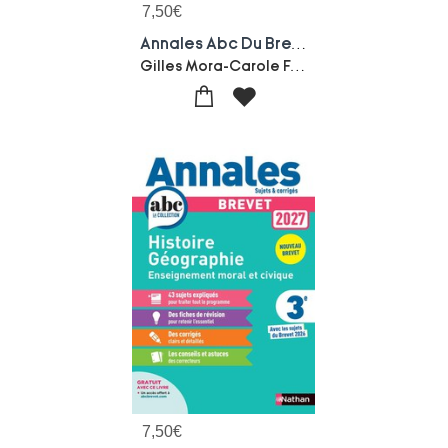
7,50
€
Annales Abc Du Brevet ; Sujets & Corriges : Maths ; 3e (edition 2027)
Gilles Mora-Carole Feugere
7,50
€