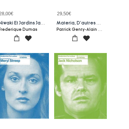
28,00
€
29,50
€
Niwaki Et Jardins Japonais ; Creer Des Reflets De Nature
Materia, D'autres Materiaux Pour Le Jardin
Patrick Genty-Alain Renouf
Frederique Dumas