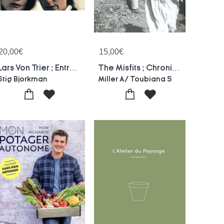
20,00
€
15,00
€
Lars Von Trier ; Entretiens Avec Stig Bjorkman
The Misfits ; Chronique D'un Tournage Par Les Photographes De Magnum
Stig Bjorkman
Miller A/ Toubiana S