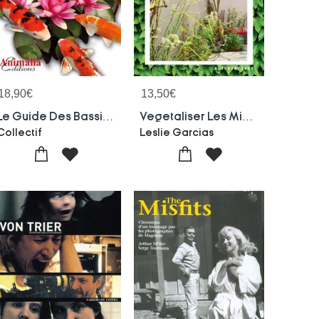
18,90
€
13,50
€
Le Guide Des Bassins De Jardin
Vegetaliser Les Mini-espaces Urbains ; Techniques Et Mode D'emploi Pour Trottoirs, Murs Et Clotures, Toits Et Friches...
Collectif
Leslie Garcias