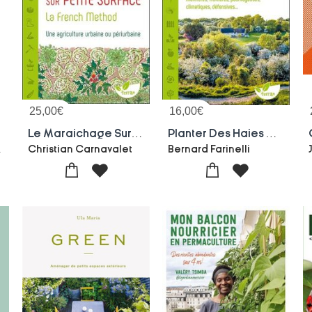
25,00
€
16,00
€
Le Maraichage Sur Petite Surface ; La French Method
Planter Des Haies De Biodiversite ; Melliferes, Fruitieres, Pourvoyeuses, Climatiques, Defensives...
Marchal
Christian Carnavalet
Bernard Farinelli