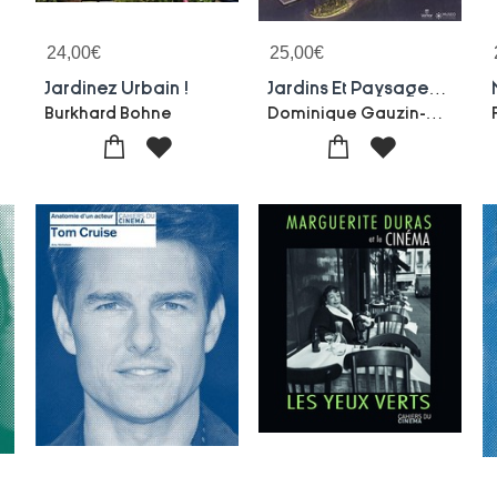
24,00
€
25,00
€
Jardinez Urbain !
Jardins Et Paysages D'aujourd Hui ; Florilege Des Victoires Du Paysage
Dominique Gauzin-muller
Burkhard Bohne