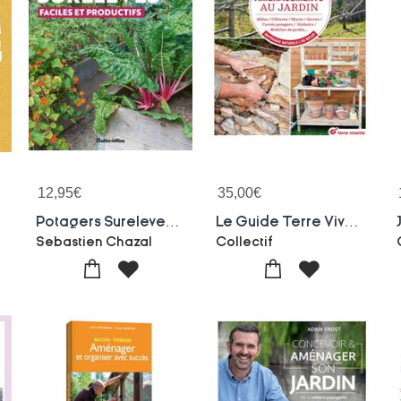
12,95
€
35,00
€
Potagers Sureleves : Faciles Et Productifs
Le Guide Terre Vivante Des Amenagements Au Jardin : Allees, Clotures, Es, Serres, Carres Potagers, Nichoirs, Mobilier De Jardin... En Materiaux Naturels & De Recup'
Sebastien Chazal
Collectif