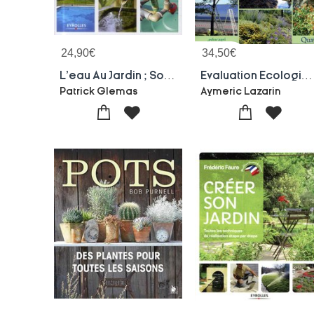
24,90
€
34,50
€
L'eau Au Jardin ; Son Role Et Les Meilleures Methodes De Mise En Oeuvre
Evaluation Ecologique Des Amenagements Paysagers
Patrick Glemas
Aymeric Lazarin