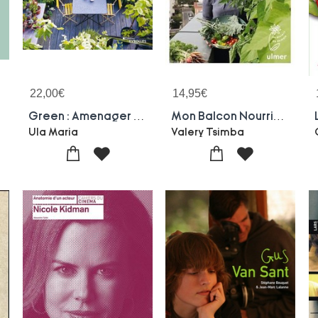
22,00
€
14,95
€
Green : Amenager De Petits Espaces Exterieurs
Mon Balcon Nourricier En Permaculture ; Des Recoltes Abondantes Sur 4m2
Ula Maria
Valery Tsimba