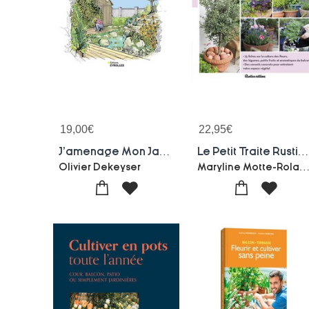
19,00
€
22,95
€
J'amenage Mon Jardin Comme Un Pro
Le Petit Traite Rustica Des Balcons Et Terrasse
Maryline Motte-Roland M
Olivier Dekeyser