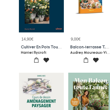
14,90
€
9,00
€
Cultiver En Pots Toute L'annee - Cour, Balcon, Patio Ou Simplement Jardiniere
Balcon-terrasse T.2 : Fleurir Et Cultiver Sans Peine
Audrey Moureaux-Violaine 
Harriet Rycroft