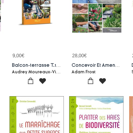
9,00
€
28,00
€
s
Balcon-terrasse T.1 : Amenager Et Organiser Avec Succes
Concevoir Et Amenager Son Jardin ; Par Le Celebre Paysagiste De La Television Britannique
otte
Audrey Moureaux-Violaine Marchal
Adam Frost