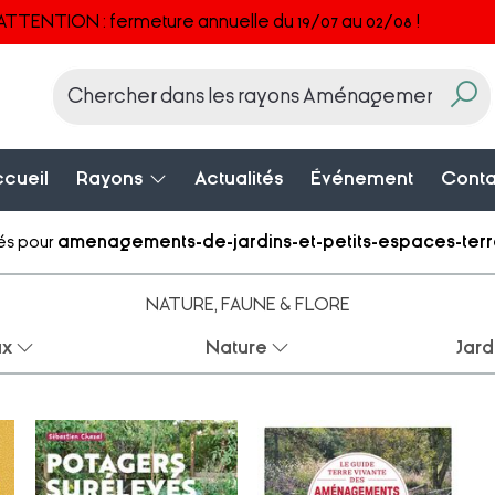
ATTENTION : fermeture annuelle du 19/07 au 02/08 !
cueil
Rayons
Actualités
Événement
Conta
vés pour
amenagements-de-jardins-et-petits-espaces-ter
NATURE, FAUNE & FLORE
ux
Nature
Jar