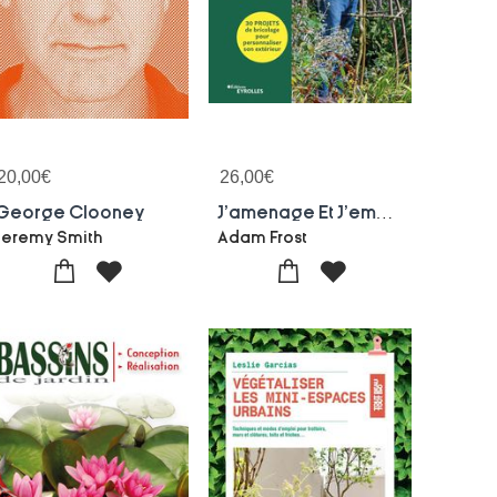
20,00
€
26,00
€
George Clooney
J'amenage Et J'embellis Mon Jardin : 30 Projets De Bricolage Pour Personnaliser Son Exterieur
Jeremy Smith
Adam Frost