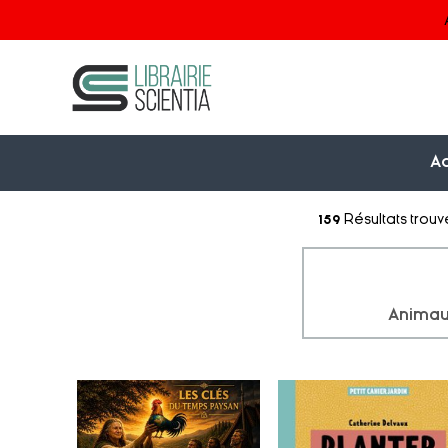
Ac
159
Résultats trou
Anima