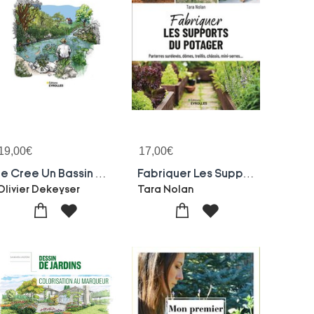
19,00
€
17,00
€
Je Cree Un Bassin Comme Un Pro
Fabriquer Les Supports Du Potager : Parterres Sureleves, Domes, Treillis, Chassis, Mini-serres...
Olivier Dekeyser
Tara Nolan