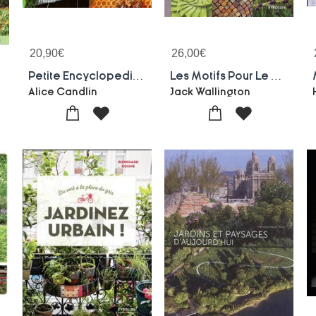
20,90
€
26,00
€
Petite Encyclopedie De L'autosuffisance
Les Motifs Pour Le Paysagiste ; Amenagement Creatif De Jardin
Alice Candlin
Jack Wallington