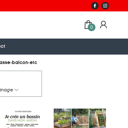
0
ct
rasse-balcon-etc
dinage