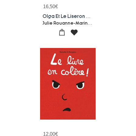
16,50
€
Olga Et Le Liseron De Poche
Julie Rouanne-Marina Philippart
12,00
€