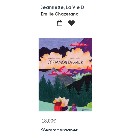
Jeannette, La Vie Du Bon Cote : Chacun Son Tour
Emilie Chazerand
18,00
€
S'emmontagner