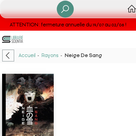
ATTENTION : fermeture annuelle du 19/07 au 02/08 !
Accueil
-
Rayons
-
Neige De Sang