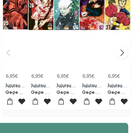
6,95
€
6,95
€
6,95
€
6,95
€
6,95
€
Jujutsu Kaisen Tome 25 : La Bataille Du No Man's Land De Shinjuku
Jujutsu Kaisen Tome 28 : La Bataille Du No Man's Land De Shinjuku : Avance
Jujutsu Kaisen Tome 26 : Vers Le Sud
Jujutsu Kaisen Tome 2 : Malediction
Jujutsu Kaisen Tome 27 : Stupid Survivor !!
Gege Akutami
Gege Akutami
Gege Akutami
Gege Akutami
Gege Akutami