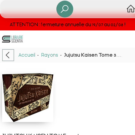
ATTENTION : fermeture annuelle du 19/07 au 02/08 !
Accueil
-
Rayons
-
Jujutsu Kaisen Tome 30 : A Partir De Maintenant