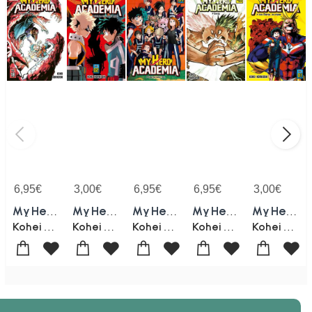
6,95
€
3,00
€
6,95
€
6,95
€
3,00
€
My Hero Academia Tome 18 : Un Avenir Radieux
My Hero Academia Tome 2 : Dechaine-toi, Maudit Nerd !
My Hero Academia Tome 4 : Celui Qui Avait Tout
My Hero Academia Tome 41 : Overlay
My Hero Academia Tome 1 : Izuku Midoriya, Les Origines
Kohei Horikoshi
Kohei Horikoshi
Kohei Horikoshi
Kohei Horikoshi
Kohei Horikoshi