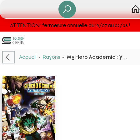
ATTENTION : fermeture annuelle du 19/07 au 02/08 !
Accueil
-
Rayons
-
My Hero Academia : You're Next