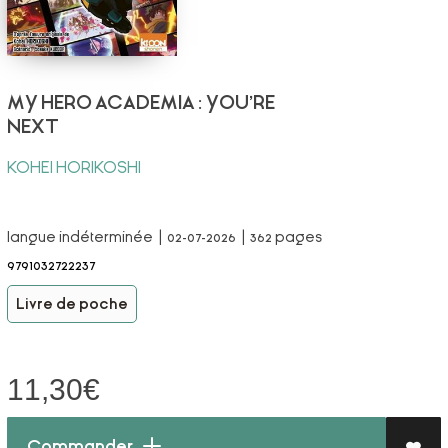
MY HERO ACADEMIA : YOU'RE
NEXT
KOHEI HORIKOSHI
langue indéterminée | 02-07-2026 | 362 pages
9791032722237
Livre de poche
11,30
€
Commander