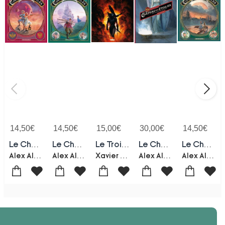
14,50
€
14,50
€
15,00
€
30,00
€
14,50
€
Le Chateau Des Etoiles Tome 4 : Un Francais Sur Mars
Le Chateau Des Etoiles Tome 5 : 1873, De Mars A Paris
Le Troisieme Testament Tome 1 : Marc Ou Le Reveil Du Lion
Le Chateau Des Etoiles : Integrale Tomes 3 Et 4
Le Chateau Des Etoiles Tome 6 : L'exposition Interplanetaire De 1875
Alex Alice
Alex Alice
Xavier Dorison-Alex Alice
Alex Alice
Alex Alice