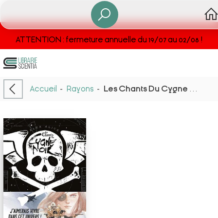
ATTENTION : fermeture annuelle du 19/07 au 02/08 !
Accueil
-
Rayons
-
Les Chants Du Cygne Noir T1