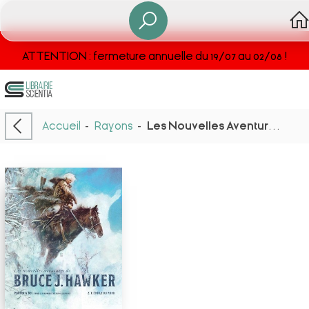
ATTENTION : fermeture annuelle du 19/07 au 02/08 !
Accueil
-
Rayons
-
Les Nouvelles Aventures De Bruce J. Hawker Tome 2 : L'etoile Du Nord