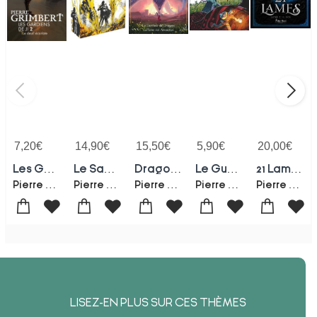
7,20
€
14,90
€
15,50
€
5,90
€
20,00
€
Les Gardiens De Ji Tome 2 : Le Deuil Ecarlate
Le Sablier Noir Tome 1 : Le Torque De Vezerim
Dragonia : Le Guetteur De Dragons ; La Reine Des Amazones
Le Guetteur De Dragons
21 Lames Tome 2 : Le Fou
Pierre Grimbert
Pierre Grimbert
Pierre Grimbert
Pierre Grimbert
Pierre Grimbert
LISEZ-EN PLUS SUR CES THÈMES