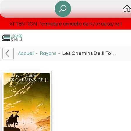
ATTENTION : fermeture annuelle du 19/07 au 02/08 !
Accueil
-
Rayons
-
Les Chemins De Ji Tome 3 : Les Racine Du Wul