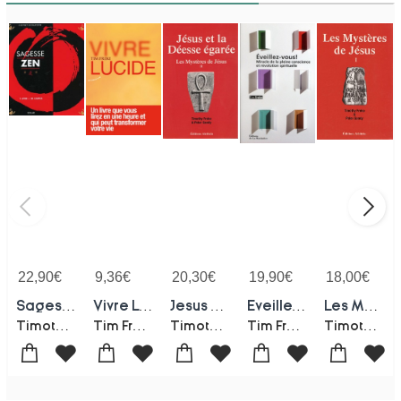
22,90
€
9,36
€
20,30
€
19,90
€
18,00
€
Sagesse Zen ; Coffret Divinatoire
Vivre Lucide ; Un Livre Que Vous Lirez En Une Heure Et Qui Peut Transformer Votre Vie
Jesus Et La Deesse Sophia ; Les Mysteres De Jesus Vol 2
Eveillez-vous ! Miracle De La Pleine Conscience Et Revolution Spirituelle
Les Mysteres De Jesus - I
Timothy Freke
Tim Freke
Timothy Freke
Tim Freke
Timothy Freke-Peter Gandy