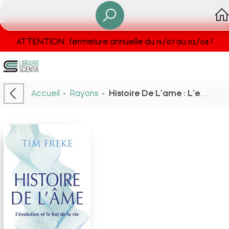
ATTENTION : fermeture annuelle du 19/07 au 02/08 !
Accueil
-
Rayons
-
Histoire De L'ame : L'evolution Et Le But De La Vie