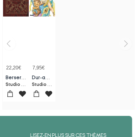
22,20
€
7,95
€
Berserk - Tarot
Dur-an-ki
Studio Gaga-Kentaro Miura
Studio Gaga-Kentaro Miura
LISEZ-EN PLUS SUR CES THÈMES