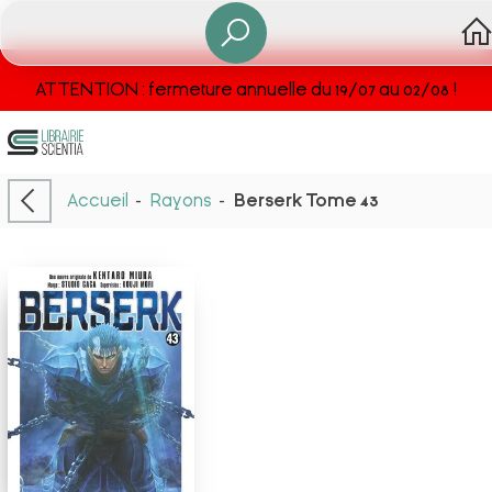
ATTENTION : fermeture annuelle du 19/07 au 02/08 !
Accueil
-
Rayons
-
Berserk Tome 43