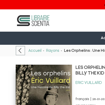
Ac
Accueil
-
Rayons
-
Les Orphelins : Une Hi
LES ORPHELIN
BILLY THE KID
ERIC VUILLARD
français | 28-01-2