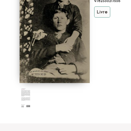
9782330217556
Livre