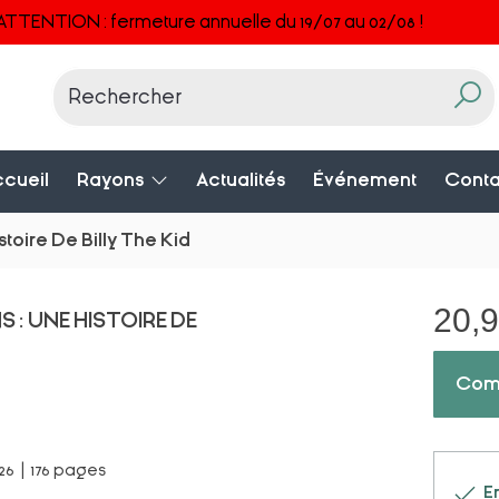
ATTENTION : fermeture annuelle du 19/07 au 02/08 !
cueil
Rayons
Actualités
Événement
Conta
stoire De Billy The Kid
20,
S : UNE HISTOIRE DE
Com
026 | 176 pages
En