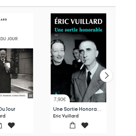
7,90
€
7,3
Du Jour
Une Sortie Honorable
ard
Eric Vuillard
Eric