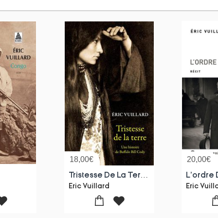
18,00
€
20,00
€
Tristesse De La Terre ; Une Histoire De Buffalo Bill Cody
L'ordre 
Eric Vuillard
Eric Vuill