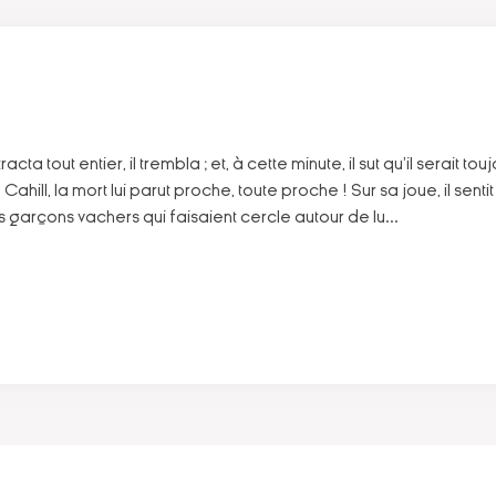
acta tout entier, il trembla ; et, à cette minute, il sut qu'il serait 
ahill, la mort lui parut proche, toute proche ! Sur sa joue, il sentit
es garçons vachers qui faisaient cercle autour de lu
...