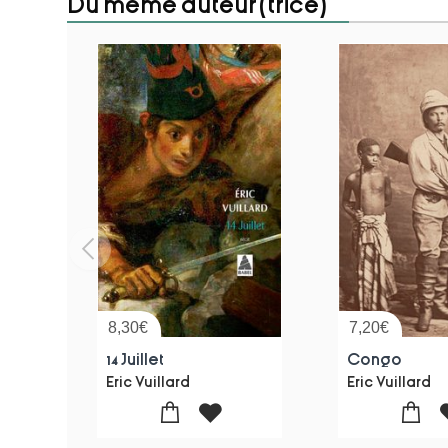
Du même auteur(trice)
8,30
€
7,20
€
14 Juillet
Congo
Eric Vuillard
Eric Vuillard