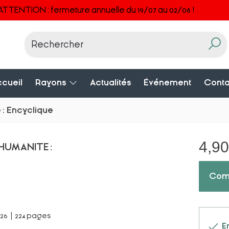
ATTENTION : fermeture annuelle du 19/07 au 02/08 !
cueil
Rayons
Actualités
Événement
Conta
: Encyclique
4,90
HUMANITE :
Com
026 | 224 pages
En