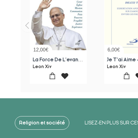
12,00
€
6,00
€
La Force De L'evangile : La Foi Chretienne En 10 Mots
Leon Xiv
Leon Xiv
Religion et société
LISEZ-EN PLUS SUR C