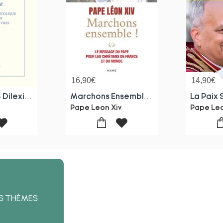
16,90
€
14,90
€
Je T'ai Aime - Dilexi Te : Exhortation Apostolique Sur L'amour Envers Les Pauvres
Marchons Ensemble !
Pape Leon Xiv
Pape Leo
ES THÈMES