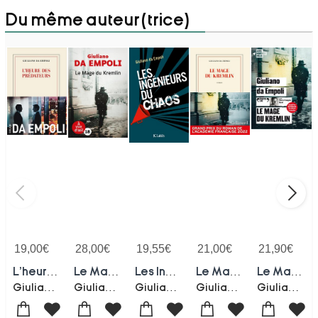
Du même auteur(trice)
19,00
€
28,00
€
19,55
€
21,00
€
21,90
€
L'heure Des Predateurs
Le Mage Du Kremlin
Les Ingenieurs Du Chaos
Le Mage Du Kremlin
Le Mage Du Kremlin
Giuliano Da Empoli
Giuliano Da Empoli
Giuliano Da Empoli
Giuliano Da Empoli
Giuliano Da Empoli