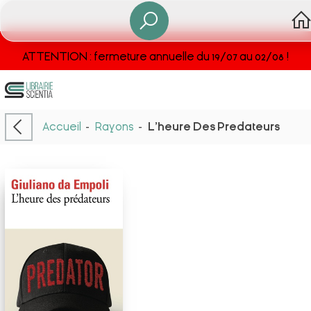
ATTENTION : fermeture annuelle du 19/07 au 02/08 !
Accueil
-
Rayons
-
L'heure Des Predateurs