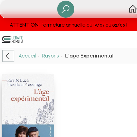
ATTENTION : fermeture annuelle du 19/07 au 02/08 !
Accueil
-
Rayons
-
L'age Experimental