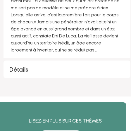
avant moi. La vieillesse de ceux qui m'ont précédé ne
me sert pas de modèle et ne me prépare à rien.
Lorsqu'elle arrive, c'est la première fois pour le corps
de chacun.» Jamais une génération n'avait atteint un
âge avancé en aussi grand nombre et dans un état
aussi actif, constate Erri De Luca. La vieillesse devient
aujourd'hui un territoire inédit, un âge encore
largement à inventer, qui ne se réduit pas
...
Détails
LISEZ-EN PLUS SUR CES THÈMES