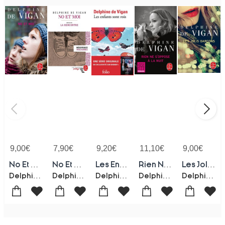
9,00
€
7,90
€
9,20
€
11,10
€
9,00
€
No Et Moi
No Et Moi ; Dossier Thematique: La Rencontre
Les Enfants Sont Rois
Rien Ne S'oppose A La Nuit
Les Jolis Garcons
Delphine De Vigan
Delphine De Vigan
Delphine De Vigan
Delphine De Vigan
Delphine De Vigan