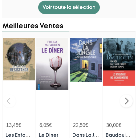
Voir toute la sélection
Meilleures Ventes
13,45
€
6,05
€
22,50
€
30,00
€
Les Enfants De La Resistance Tome 10 : La Guerre N'est Pas Finie
Le Diner
Dans La Jungle
Baudouin, Un Roi Face Aux Crises De Son Temps