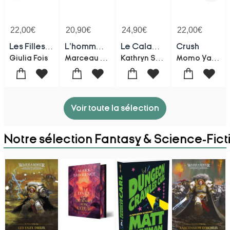
22,00
€
20,90
€
24,90
€
22,00
€
Les Filles De La Librairie
L'homme Apres Marceau Miller
Le Calamity Club
Crush
Marceau Miller
Kathryn Stockett
Momo Yamaguchi
Giulia Fois
Voir toute la sélection
Notre sélection Fantasy & Science-Fict