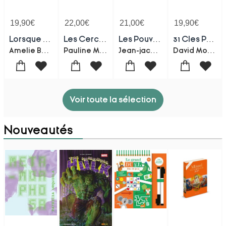
19,90
€
22,00
€
21,00
€
19,90
€
Lorsque L'au-dela Se Manifeste Dans Nos Vies : 6 Mediums Temoignent
Les Cercles De La Creation Tome 1 : La Mythologie Oubliee
Les Pouvoirs Caches De L'invisible
31 Cles Pour Activer La Loi D'attraction : Guide Pratique
Amelie Bonneval
Pauline Marie D' Elbee
Jean-jacques Charbonier
David Mogiel
Voir toute la sélection
Nouveautés