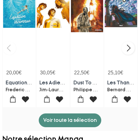
20,00
€
30,05
€
22,50
€
25,10
€
Equation A Une Inconnue
Les Adieux Ne Durent Jamais
Dust To Dust
Les Thanatonautes : Integrale
Frederic Peynet
Jim-Laurent Bonneau
Philippe Bramedie-J. G. Jones
Bernard Werber-Eric Corbeyran-Pierrre Taranzano
Voir toute la sélection
Notre sélection Manga