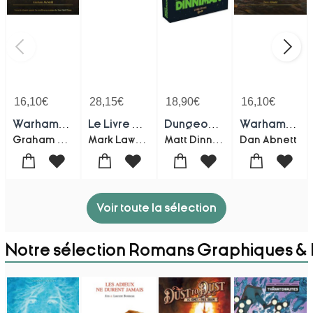
16,10
€
28,15
€
18,90
€
16,10
€
Warhammer 40.000 - The Horus Heresy : Les Faux Dieux
Le Livre Qui Detenait Son Coeur
Dungeon Crawler Carl Tome 5 : La Mascarade Du Boucher
Warhammer 40.000 - The Horus Heresy : L'ascension D'horus
Graham Mcneill
Mark Lawrence
Matt Dinniman
Dan Abnett
Voir toute la sélection
Notre sélection Romans Graphiques &