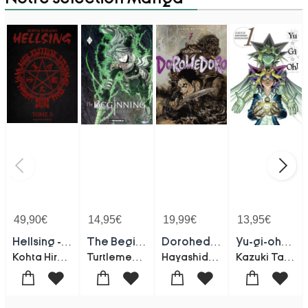
49,90
€
14,95
€
19,99
€
13,95
€
Hellsing - Perfect Edition Tome 5
The Beginning After The End Tome 11
Dorohedoro - Chaos Edition Tome 7
Yu-gi-oh! Edition Millenium Tome 1
Kohta Hirano
Turtleme-Fuyuki23
Hayashida Q
Kazuki Takahashi