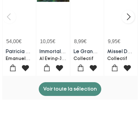
54,00
€
10,05
€
8,99
€
9,95
€
Patricia Urquiola : Meta-morphosa
Immortal Hulk Tome 1
Le Grand Duel : Bloc De Jeux
Missel Du Dimanche (edition 2027)
Emanuele Coccia
Al Ewing-Joe Bennett
Collectif
Collectif
Voir toute la sélection