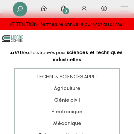
0
ATTENTION : fermeture annuelle du 19/07 au 02/08 !
4467
Résultats trouvés pour
sciences-et-techniques-
industrielles
TECHN. & SCIENCES APPLI.
Agriculture
Génie civil
Électronique
Mécanique