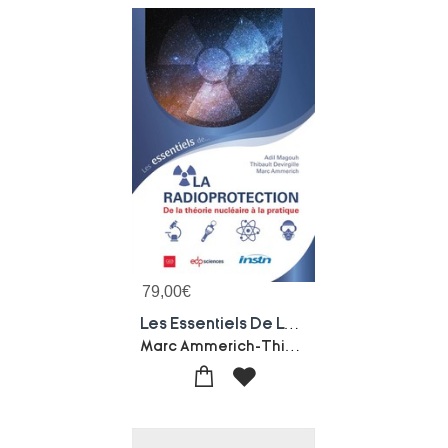
79,00
€
Les Essentiels De La Radioprotection : De La Theorie Nucleaire A La Pratique
Marc Ammerich-Thibault Devirgille-Adil Magouh