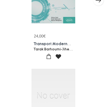
24,00
€
Transport Moderne : Avec Etudes De Cas Et Exercices Corriges
Tarak Barhoumi-Jihene Jlassi-Najoua Mezghani-Paul De Laboulaye