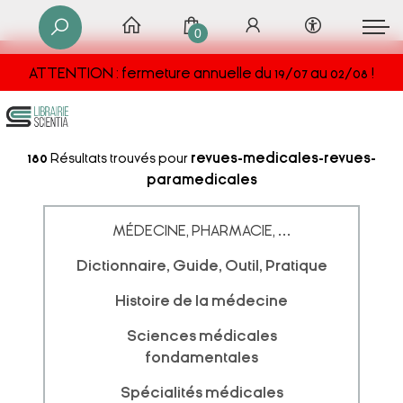
0
ATTENTION : fermeture annuelle du 19/07 au 02/08 !
180
Résultats trouvés pour
revues-medicales-revues-
paramedicales
MÉDECINE, PHARMACIE, ...
Dictionnaire, Guide, Outil, Pratique
Histoire de la médecine
Sciences médicales
fondamentales
Spécialités médicales