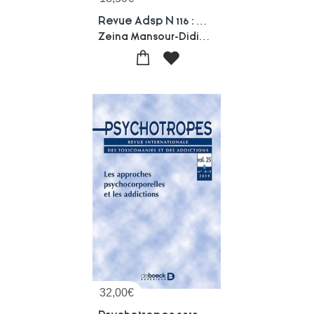
Revue Adsp N 116 : Covid-19 : Une Crise Sanitaire Inedite
Zeina Mansour-Didier Lepelletier
32,00
€