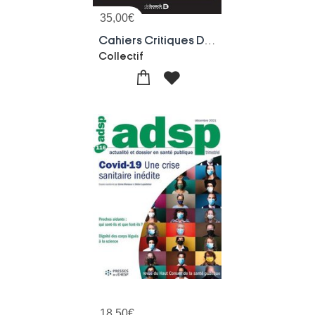
35,00
€
Cahiers Critiques De Therapie Familiale 2021/1 - 66 - Mony Elkaim, L'ouverture Du Champ Des Possibl
Collectif
18,50
€