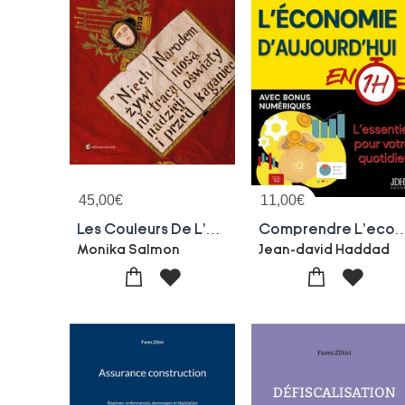
45,00
€
11,00
€
Les Couleurs De L'exil : La Memoire Brodee De L'immigration Polonaise En France
Comprendre L'economie D'aujourd'hui En 1h : L'essentiel Pour Votre Quotidien (dette P
Monika Salmon
Jean-david Haddad