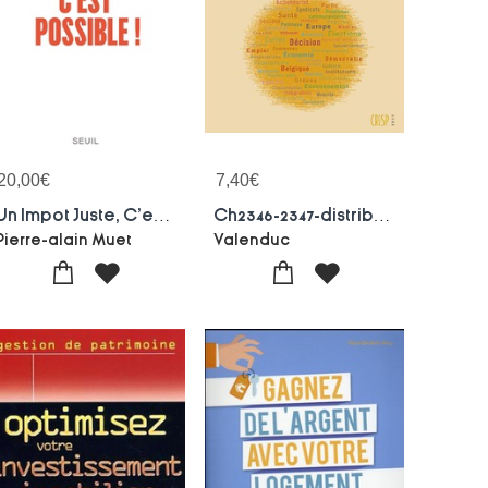
20,00
€
7,40
€
Un Impot Juste, C'est Possible !
Ch2346-2347-distribution Et Redistribution Des Revenus : Evolution Des Inegalites En Belgique
Pierre-alain Muet
Valenduc