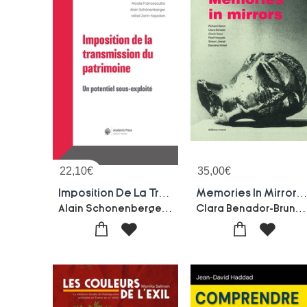
22,10
€
35,00
€
Imposition De La Transmission Du Patrimoine : Un Potentiel Sous-exploite
Memories In Mirrors : Bicentenaire De L'epsm De L'agglomeration Lilloise 182
Alain Schonenberger-Nicola Francescutto-Paul Dembinski-Milad Zarin-nejadan
Clara Benador-Bruno Gallet-Blandine Rinkel-Simon Liberati-Clovis Goux-Richard Baron