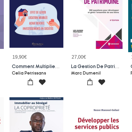
19,90
€
27,00
€
e
Comment Multiplier Vos Investissements Immobiliers Grace A La Fiscalite ?
La Gestion De Patrimoine : 200 Questions Pour Developper Et Gerer L'ensemble De Ses Biens (6e Edition)
Celia Petrissans
Marc Dumenil