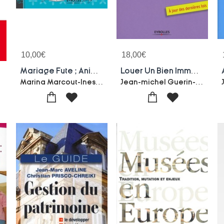
10,00
€
18,00
€
Mariage Fute ; Animer Son Mariage
Louer Un Bien Immobilier ; A Jour Des Dernieres Lois
Marina Marcout-Ines Matsika
Jean-michel Guerin-Charlie Cailloux