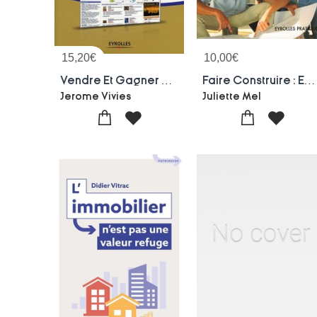
15,20
€
10,00
€
Vendre Et Gagner De L'argent Avec Priceminister
Faire Construire : Evitez Les Pieges !
Jerome Vivies
Juliette Mel