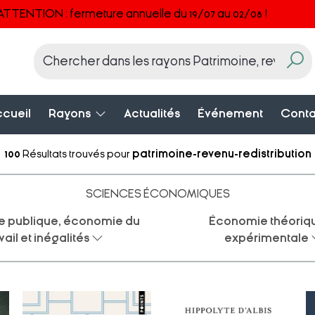
ATTENTION : fermeture annuelle du 19/07 au 02/08 !
cueil
Rayons
Actualités
Événement
Conta
100
Résultats trouvés pour
patrimoine-revenu-redistribution
SCIENCES ÉCONOMIQUES
 publique, économie du
Économie théoriqu
vail et inégalités
expérimentale