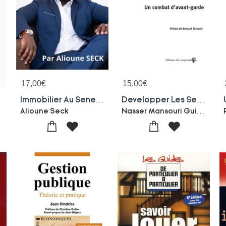
17,00
€
15,00
€
t
Immobilier Au Senegal : La Copropriete
Developper Les Services Publics ; Un Combat D'avant-garde
Nasser Mansouri Guilani
Alioune Seck