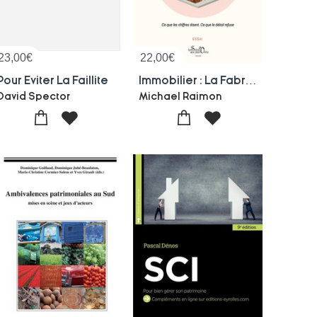
23,00
€
22,00
€
Pour Eviter La Faillite
Immobilier : La Fabrique Des Illusions ; Ce Que Les Chiffres Disent, Ce Que Le Debat Refuse
David Spector
Michael Raimon