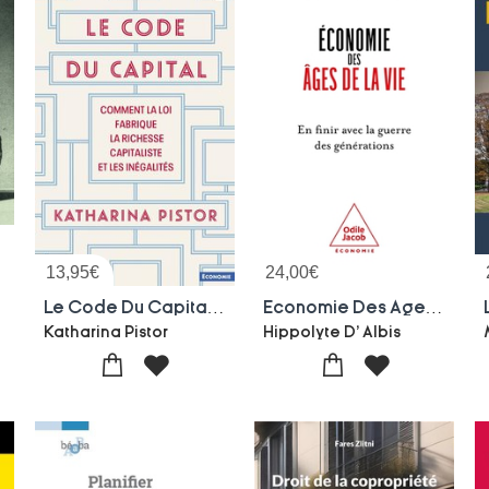
13,95
€
24,00
€
5-2025
Le Code Du Capital : Comment La Loi Fabrique La Richesse Capitaliste Et Les Inegalites
Economie Des Ages De La Vie : En Finir Avec La Guerre Des Generations
Katharina Pistor
Hippolyte D' Albis