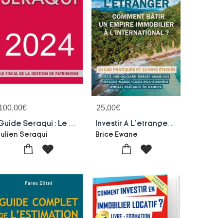
100,00
€
25,00
€
Guide Seraqui : Le Fiscal De La Gestion De Patrimoine (edition 2024)
Investir A L'etranger : Comment Batir Un Empire Immobilier A L'international ?
Julien Seraqui
Brice Ewane