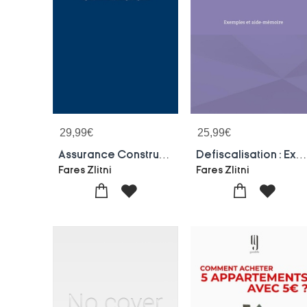
29,99
€
25,99
€
Assurance Construction : Regimes, Ordonnances, Dommages Et Legislation
Defiscalisation : Exemples Et Aide-memoir
Fares Zlitni
Fares Zlitni