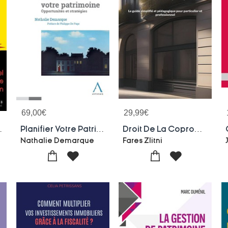
69,00
€
29,99
€
ublique, Impots, Ia, Pouvoir D'achat...)
Planifier Votre Patrimoine : Opportunites Et Strategies
Droit De La Copropriete : Le Guide Simplifie Et Pedagogique Pour Particulier Et Professionnel
Nathalie Demarque
Fares Zlitni