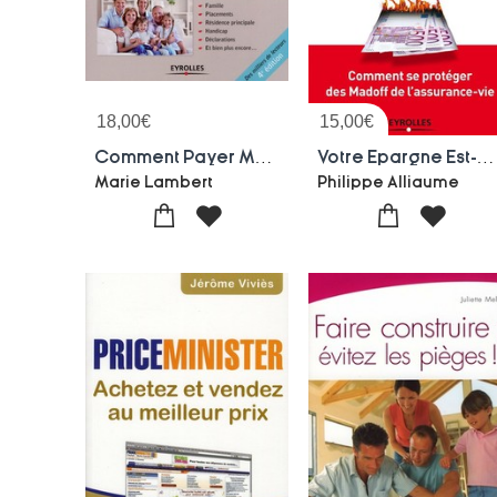
18,00
€
15,00
€
Comment Payer Moins D'impots En 2013 (4e Edition)
Votre Epargne Est-elle En Securite ? Comment Se Proteger Des Madoff De L'assurance-vie.
Marie Lambert
Philippe Alliaume