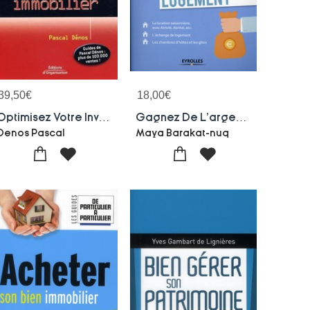
39,50
€
18,00
€
Optimisez Votre Investissement Immobilier
Gagnez De L'argent Avec Votre Logement
Denos Pascal
Maya Barakat-nuq