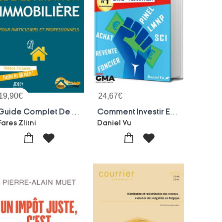
19,90
€
24,67
€
Guide Complet De L'estimation Immobiliere
Comment Investir En Immobilier Locatif ?
Fares Zlitni
Daniel Vu