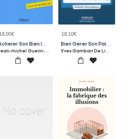
18,00
€
18,10
€
Acheter Son Bien Immobilier ; A Jour Des Dernieres Lois
Bien Gerer Son Patrimoine ; Un Expert Vous Conseille
Jean-michel Guerin-Valerie Samsel
Yves Gambart De Lignieres