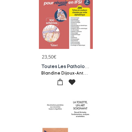
23,50
€
Toutes Les Pathologies Pour Reussir En Ifsi - Nouveau Referentiel 2026 / Ue B.1 Sciences Biomedicales : 200 Fiches Classees Par Ordre Alphabetique Et Par Service De Soins Pour Les Stages
Blandine Dijoux-Anthony Vallat-Helene Diot