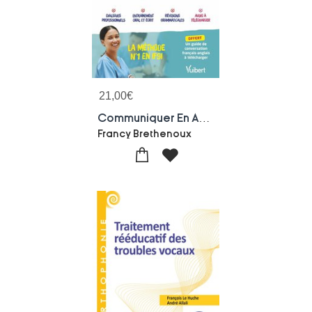
21,00
€
Communiquer En Anglais En Ifsi A L'oral Et A L'ecrit - Sante Et Soins : Nouveau Referentiel 2026 - Ue E2 Langue Vivante
Francy Brethenoux