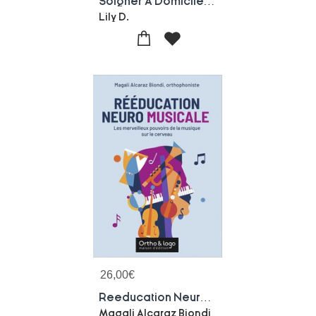
Soigner A Domicile : Ce Que Le Terrain Nous Apprend.
Lily D.
26,00
€
Reeducation Neuro Musicale : Les Merveilleux Pouvoirs De La Musique Sur Le Cerveau
Magali Alcaraz Biondi