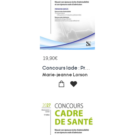
19,90
€
Concours Iade : Preparation Complete 2027 ; Reussir Son Epreuve Ecrite D'admissibilite Et Son Epreuve Orale D'admission
Marie-jeanne Lorson