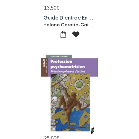
13,50
€
Guide D'entree En Formation Ifas/ifap : Toutes Les Cles Pour Reussir Son Admission
Helene Ceretto-Catherine Guilbert-laval
25,00
€