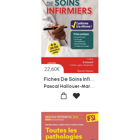
22,60
€
Fiches De Soins Infirmiers ; Esi Et Ide (7e Edition)
Pascal Hallouet-Marion Ettendorff-Jerome Eggers-Evelyne Malaquin-pavan