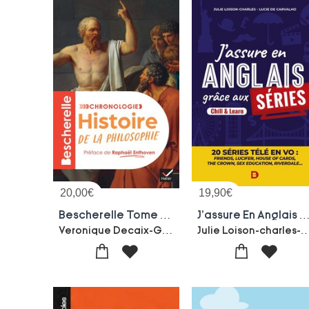
20,00
€
19,90
€
Bescherelle Tome 5 : Chronologie De L'histoire De La Philosophie : L'histoire Des Idees, Des Origines De La Philosophie A Nos Jours
J'assure En Anglais Grace Aux Series : Learn 
Veronique Decaix-Gweltaz Guyomarc'h-Francois Thomas-Stephanie Roza-Sarah Margairaz
Julie Loison-charles-Lucie D