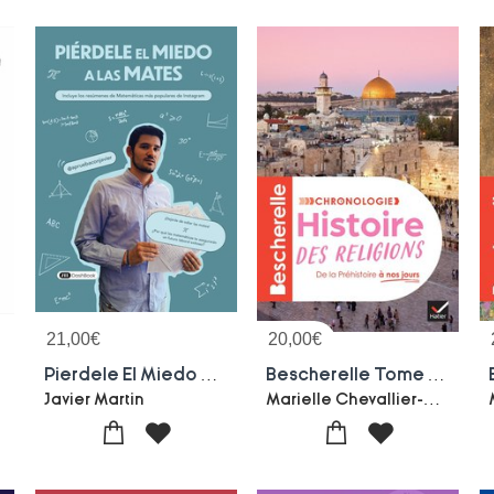
21,00
€
20,00
€
Pierdele El Miedo A Las Mates
Bescherelle Tome 6 : Chronologie De L'histoire Des Religions : L'histoire Des Croyances Et Des Religions, De La Prehistoire A Nos Jours
Marielle Chevallier-Axelle Guillausseau-Guillaume Joubert-Andre Ropert-Louis Hourmant
Javier Martin