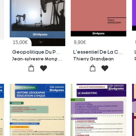
15,00
€
9,90
€
inoise
Geopolitique Du Petrole
L'essentiel De La Civilisation Grecque
Jean-sylvestre Mongrenier
Thierry Grandjean