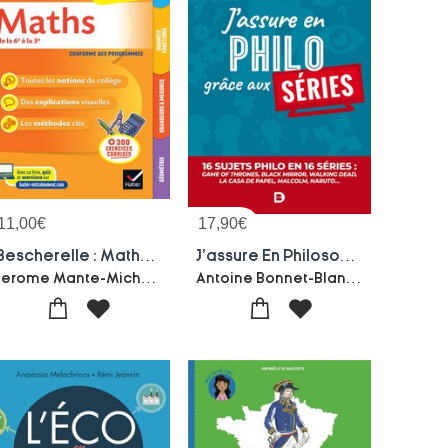
11,00
€
17,90
€
Bescherelle : Maths ; 6e, 5e, 4e, 3e
J'assure En Philosophie Grace Aux Series
Jerome Mante-Michel Mante
Antoine Bonnet-Blandine Genovesio