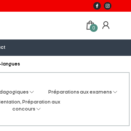
0
ct
-langues
édagogiques
Préparations aux examens
ientation, Préparation aux
concours