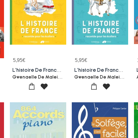
5,95
€
5,95
€
L'histoire De France Racontee Pour Les Ecoliers ; Mon Livret Ce1
L'histoire De France Racontee Pour Les Ecoliers ; Mon Livret Cp
Gwenaelle De Maleissye-Marion Pouchol
Gwenaelle De Maleissye-Marion Pouchol