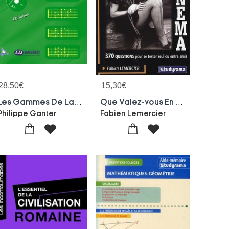
28,50
€
15,30
€
Les Gammes De La Guitare T.2 ; Solfege & Tablatures
Que Valez-vous En Cinema ?
Philippe Ganter
Fabien Lemercier