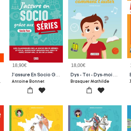
18,90
€
18,00
€
J'assure En Socio Grace Aux Series : Les Classiques De La Socio En 15 Series
Dys - T01 - Dys-moi Comment T'aider
phane Rey
Antoine Bonnet
Brasquer Mathilde