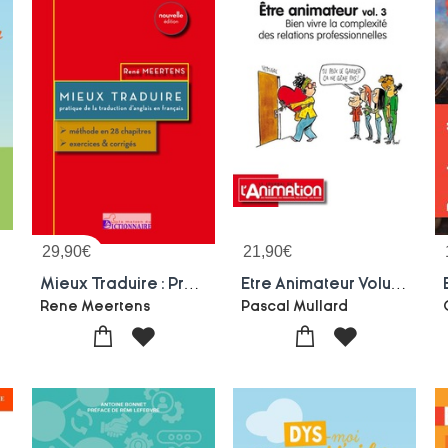
29,90
€
21,90
€
er
Mieux Traduire : Pratique De La Traduction De L'anglais Au Francais
Etre Animateur Volume 3 : Bien Vivre La Complexite Des Relations Professionnelles
Rene Meertens
Pascal Mullard