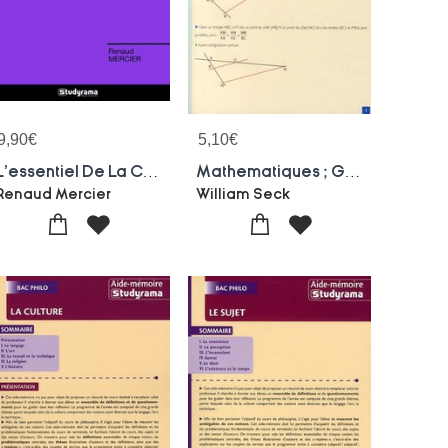
9,90
€
5,10
€
L'essentiel De La Civilisation Romaine
Mathematiques ; Geometrie (2e Edition)
Renaud Mercier
William Seck