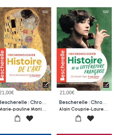
21,00
€
21,00
€
Bescherelle : Chronologie De L'histoire De L'art : De La Renaissance A Nos Jours
Bescherelle : Chronologie De La Litterature Francaise : Du Moyen Age A Nos Jours
Marie-pauline Martin-Natacha Pernac-Guitemie Maldonado-Neville Rowley
Alain Couprie-Laurence Rauline-Johan Faerber-Nancy Oddo