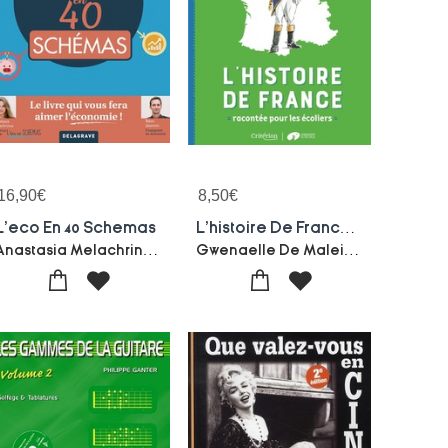
16,90
€
8,50
€
L'eco En 40 Schemas
L'histoire De France Racontee Pour Les Ecoliers ; Mon Livret Cm2
Anastasia Melachrinos-Remi Jeannin
Gwenaelle De Maleissye