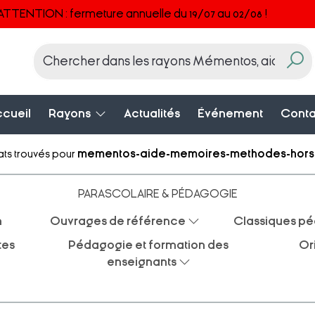
ATTENTION : fermeture annuelle du 19/07 au 02/08 !
cueil
Rayons
Actualités
Événement
Conta
ats trouvés pour
mementos-aide-memoires-methodes-hors
PARASCOLAIRE & PÉDAGOGIE
n
Ouvrages de référence
Classiques p
tes
Pédagogie et formation des
Or
enseignants