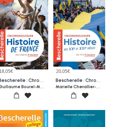
18,05
€
20,05
€
Bescherelle : Chronologie De L'histoire De France Des Origines A Nos Jours
Bescherelle : Chronologie De L'histoire Des Xxe Et Xxie Siecles : Le Recit Des Evenements Mondiaux Majeurs, De 1914 A Nos Jours
Guillaume Bourel-Marielle Chevallier-Axelle Guillausseau-Guillaume Joubert
Marielle Chevallier-Axelle Guillausseau-Jean-philippe Renaud-Andre Ropert