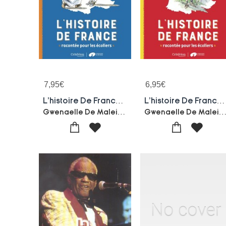
7,95
€
6,95
€
L'histoire De France Racontee Pour Les Ecoliers ; Mon Livret Cm1
L'histoire De France Racontee Pour Les Ecoliers ; Mon Livret Ce2
Gwenaelle De Maleissye
Gwenaelle De Maleis