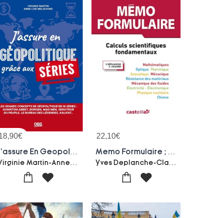
18,90
€
22,10
€
J'assure En Geopolitique Grace Aux Series : Les Grands Concepts De Geopolitique En 16 Series
Memo Formulaire ; Calculs Scientifiques Fondamentaux (3e Edition)
Virginie Martin-Anne-lise Melquiond
Yves Deplanche-Claude Hazard