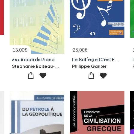
13,00
€
25,00
€
864 Accords Piano
Le Solfege C'est Facile !
sye
Stephanie Boiteau-Philippe Ganter
Philippe Ganter