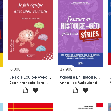
6,00
€
17,90
€
& Chill
Je Fais Equipe Avec Mon Cerveau : Reussir En Trois Pas
J'assure En Histoire-geo Grace Aux Series
e Carvalho
Jean-francois Horemans
Anne-lise Melquiond