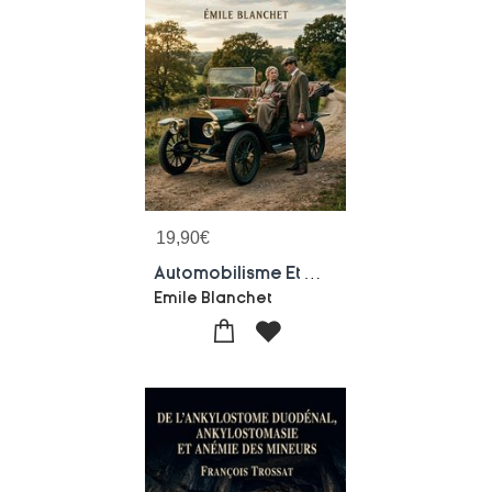
19,90
€
Automobilisme Et Medecine : Le Role Therapeutique De L'automobile, Une Exploration Des Bienfaits De La Locomotion A Grande Vitesse Sur La Sante Et Le Bien Etre Au Debut Du Xxe Siecle
Emile Blanchet