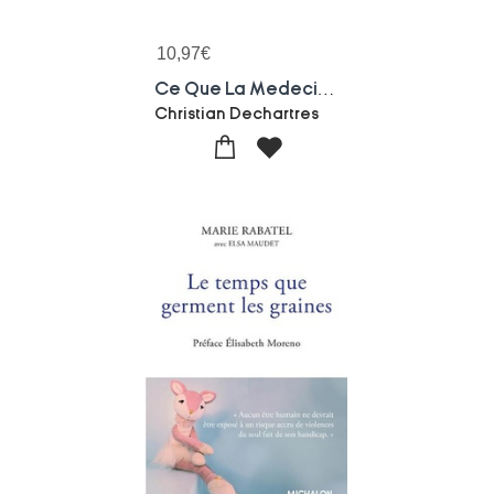
10,97
€
Ce Que La Medecine M'a Pris : Quand L'humain Doit Revenir Au Coeur Du Soin
Christian Dechartres