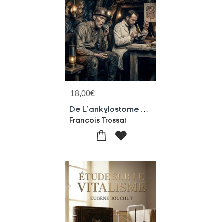
18,00
€
De L'ankylostome Duodenal, Ankylostomasie Et Anemie Des Mineurs : Une Etude Detaillee De L'ankylostome Duodenal, Explorant Son Developpement, Son Histoire Et Son Role Dans L'anemie Des Mineurs, Avec Des Observations Sur L'epidemie Du St Gothard
Francois Trossat