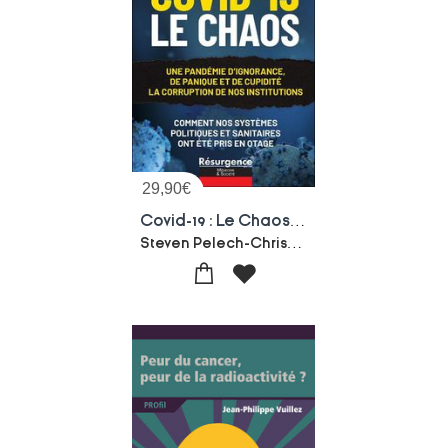
29,90
€
Covid-19 : Le Chaos ; Une Pandemie D'ignorance, De Panique Et De Cupidite ; La Corruption De Nos Institutions
Steven Pelech-Christopher A. Shaw