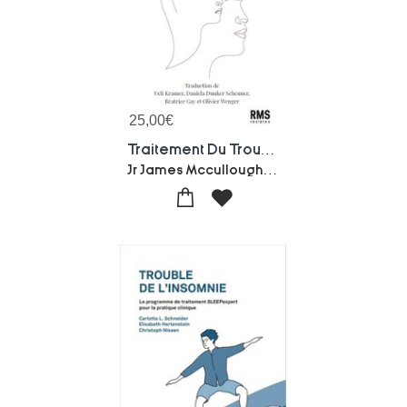
25,00
€
Traitement Du Trouble Depressif Persistant : L'approche Cbaps
Jr James Mccullough-Elisabeth Schramm-J. Kim Penberthy