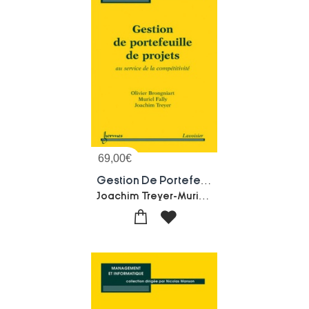
69,00
€
Gestion De Portefeuille De Projets : Au Service De La Competitivite
Joachim Treyer-Muriel Fally-Olivier Brongniart