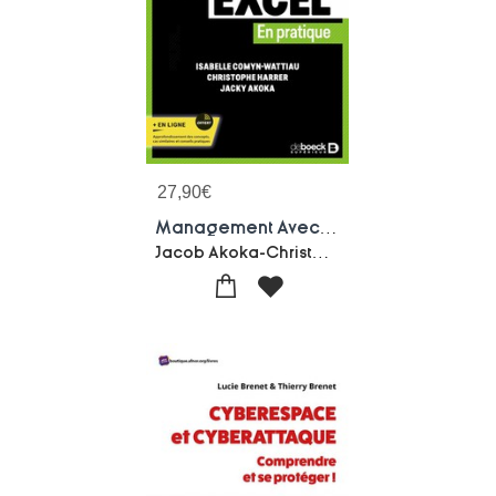
27,90
€
Management Avec Excel En Pratique : Bts, Dut, Licences, Ecoles De Commerce
Jacob Akoka-Christophe Harrer-Isabelle Comyn-wattiau