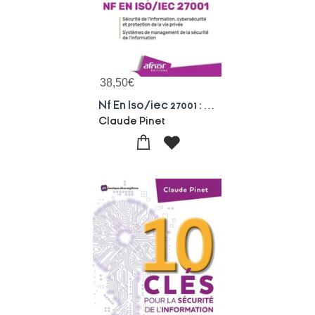
38,50
€
Nf En Iso/iec 27001 : Securite De L'information, Cybersecurite Et Protection De La Vie Privee ; Systemes De Management De La Securite De L'information
Claude Pinet