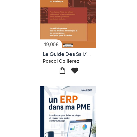
49,00
€
Le Guide Des Ssii/esn ; Les 70 Premieres Ssii Et Entreprises De Services Du Numerique (4e Edition)
Pascal Caillerez