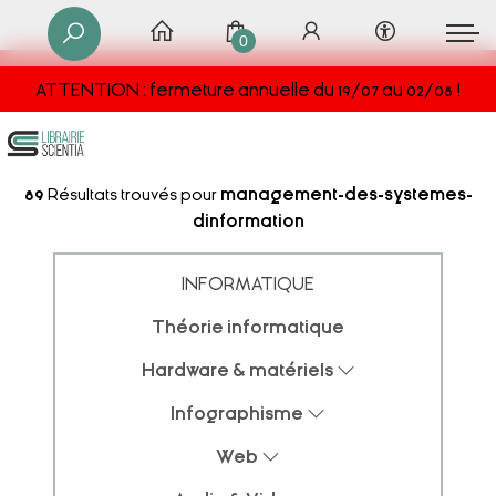
0
ATTENTION : fermeture annuelle du 19/07 au 02/08 !
89
Résultats trouvés pour
management-des-systemes-
dinformation
INFORMATIQUE
Théorie informatique
Hardware & matériels
Infographisme
Web