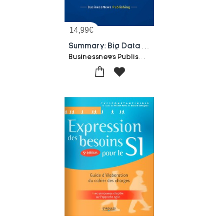
14,99
€
Summary: Big Data : Review And Analysis Of Mayer-schonberger And Cukier's Book
Businessnews Publishing