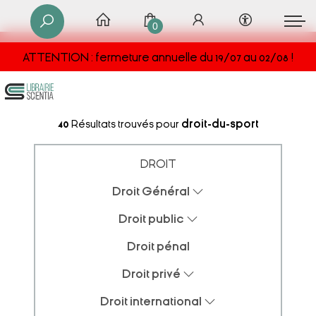
0
ATTENTION : fermeture annuelle du 19/07 au 02/08 !
40
Résultats trouvés pour
droit-du-sport
DROIT
Droit Général
Droit public
Droit pénal
Droit privé
Droit international